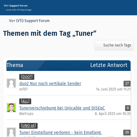
Vu+ (VTi) Support Forum
Themen mit dem Tag „Tuner“
Suche nach Tags
Thema
Letzte Antwort
[DUO²]
duo2 Nur noch vertikale Sender
27
m707
14. Juni 2025 um 11:21
[ALL]
Tunerverschiebung bei Unicable und DiSEqC
6
WeFraJo
8. April 2025 um 10:35
[UNO 4K]
Tuner Einstellung verloren - kein Empfang.
39