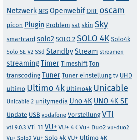
oscam
Netzwerk
Openwebif
ORF
NFS
Sky
Plugin
picon
Problem
sat
skin
SOLO 4K
solo2
smartcard
SOLO 2
Solo4k
Standby
Stream
Solo SE V2
SSd
streamen
streaming
Timer
Timeshift
Ton
Tuner
transcoding
Tuner einstellung
UHD
tv
Ultimo 4k
Unicable
ultimo
Ultimo4k
Uno 4K
UNO 4K SE
unitymedia
Unicable 2
VTI
Update
USB
Vorstellung
vodafone
VU+
VTi 11
VU+ 4K
Vu+ Duo2
vti 9.0.3
vu+duo2
Vu+ Solo 4k
VU+ Ultimo 4K
Vu+ Solo2