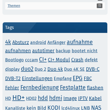
Themen
72
Tags
4k
aufnahme
Absturz
android
Anfänger
aufnahmen
autotimer
backup
bootet nicht
CI+
CI+ Modul
Crash
Bootlogo
cccam
defekt
duo2
Duo 4k
DVB-C
display
Duo 2
Duo 4K SE
EPG
DVB-T2
Einstellungen
FBC
Empfang
Fernbedienung
Festplatte
Fehler
flashen
HD+
hdd
hdmi
Image
IPTV
Kabel
HD
HD02
KODI
NAS
kein Bild
LNB
Kanalliste
lcd4linux