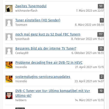
Zweites Tunermodul
50
wishmasterflash
7. März 2023 um 22:57
Tuner einstellen (HD Sender)
1
Toomsen
8. März 2022 um 08:55
noch mal ganz kurz zu S2 Dual FBC Tunern
117
tysonhaub
8. Februar 2022 um 15:23
Besseres Bild als der interne TV Tuner?
35
Ceekay89
6. Oktober 2021 um 18:55
Probleme decoding free air DVB-T2 In HEVC
Incendio
27. April 2021 um 13:15
systemplugins-servicescanupdates
2
Incendio
23. April 2021 um 14:07
DVB-C Tuner von Vu+ Ultimo kompatibel mit Vu+
10
Ultimo 4k?
hebbers
14. März 2021 um 12:55