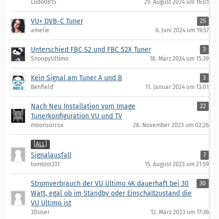
Ludo0815
29. August 2024 um 16:01
VU+ DVB-C Tuner
25
amelie
6. Juni 2024 um 19:57
Unterschied FBC S2 und FBC S2X Tuner
3
SnoopyUltimo
18. März 2024 um 15:39
Kein Signal am Tuner A und B
3
Benfield
11. Januar 2024 um 13:01
Nach Neu Installation vom Image
22
Tunerkonfiguration VU und TV
moonsorrox
28. November 2023 um 02:26
[ALL]
Signalausfall
7
tomtom331
15. August 2023 um 21:59
Stromverbrauch der VU Ultimo 4K dauerhaft bei 30
30
Watt, egal ob im Standby oder Einschaltzustand die
VU Ultimo ist
3Duser
12. März 2023 um 17:36