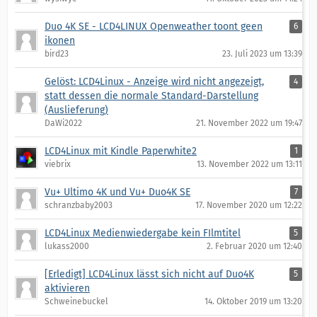
Duo 4K SE - LCD4LINUX Openweather toont geen
6
ikonen
bird23
23. Juli 2023 um 13:39
Gelöst: LCD4Linux - Anzeige wird nicht angezeigt,
4
statt dessen die normale Standard-Darstellung
(Auslieferung)
DaWi2022
21. November 2022 um 19:47
LCD4Linux mit Kindle Paperwhite2
1
viebrix
13. November 2022 um 13:11
Vu+ Ultimo 4K und Vu+ Duo4K SE
7
schranzbaby2003
17. November 2020 um 12:22
LCD4Linux Medienwiedergabe kein FIlmtitel
5
lukass2000
2. Februar 2020 um 12:40
[Erledigt] LCD4Linux lässt sich nicht auf Duo4K
5
aktivieren
Schweinebuckel
14. Oktober 2019 um 13:20