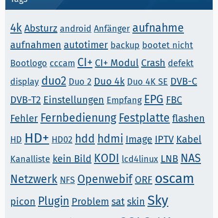
4k
aufnahme
Absturz
android
Anfänger
aufnahmen
autotimer
backup
bootet nicht
CI+
CI+ Modul
Crash
Bootlogo
cccam
defekt
duo2
Duo 4k
DVB-C
display
Duo 2
Duo 4K SE
EPG
DVB-T2
Einstellungen
FBC
Empfang
Fernbedienung
Festplatte
Fehler
flashen
HD+
hdd
hdmi
Image
IPTV
Kabel
HD
HD02
KODI
NAS
kein Bild
LNB
Kanalliste
lcd4linux
oscam
Netzwerk
Openwebif
ORF
NFS
Sky
Plugin
picon
Problem
sat
skin