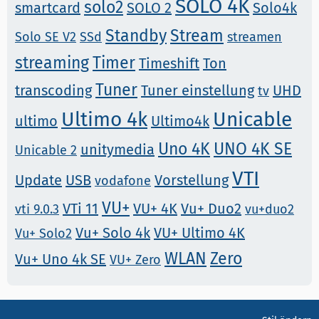
SOLO 4K
solo2
smartcard
SOLO 2
Solo4k
Standby
Stream
Solo SE V2
SSd
streamen
streaming
Timer
Timeshift
Ton
Tuner
transcoding
Tuner einstellung
UHD
tv
Ultimo 4k
Unicable
ultimo
Ultimo4k
Uno 4K
UNO 4K SE
unitymedia
Unicable 2
VTI
Update
USB
Vorstellung
vodafone
VU+
VTi 11
VU+ 4K
Vu+ Duo2
vti 9.0.3
vu+duo2
Vu+ Solo 4k
VU+ Ultimo 4K
Vu+ Solo2
WLAN
Zero
Vu+ Uno 4k SE
VU+ Zero