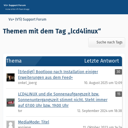
Vu+ (VTi) Support Forum
Themen mit dem Tag „lcd4linux“
Suche nach Tags
Thema
Letzte Antwort
[Erledigt] Bootloop nach Installation einiger
30
Erweiterungen aus dem Feed+
onkel_joerg
10. August 2025 um 12:09
LCD4LINUX und die Sonnenaufgangszeit bzw.
15
Sonnenuntergangszeit stimmt nicht. Steht immer
auf 07:00 Uhr bzw. 19:00 Uhr
tvr
12. September 2024 um 18:38
MediaMode: Titel
wysiwye
11. Oktober 2023 um 14:24