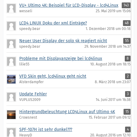
VU+ Ultimo 4K: Beispiel für LCD-Display - lcd4Linux
143
wesseli
25. Mai 2019 um 15:06
LCD4 LINUX Doku der xml Einträge?
48
speedy.bear
1. Dezember 2018 um 00:18
Neuer User Display der solo 4k reagiert nicht
55
speedy.bear
29. November 2018 um 14:37
Probleme mit Displayanzeige bei lcd4linux
8
lilie55
10. August 2018 um 18:15
VFD Skin geht, lcd4linux geht nicht
2
Alsterdampfer
8. März 2018 um 23:07
Update Fehler
3
VUPLUS2009
14. Juni 2017 um 16:38
Hintergrundbeleuchtung LCD4Linux auf Ultimo 4K
15
Crowsnest
15. Februar 2017 um 09:12
SPF-107H ist sehr dunkel???
4
HeavyD
20. August 2016 um 12:10