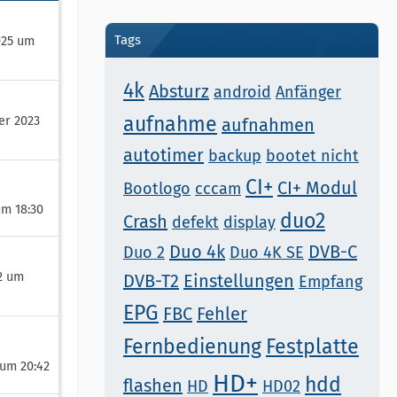
Tags
025 um
4k
Absturz
android
Anfänger
aufnahme
er 2023
aufnahmen
autotimer
backup
bootet nicht
CI+
CI+ Modul
Bootlogo
cccam
um 18:30
duo2
Crash
defekt
display
Duo 4k
DVB-C
Duo 2
Duo 4K SE
22 um
DVB-T2
Einstellungen
Empfang
EPG
FBC
Fehler
Fernbedienung
Festplatte
 um 20:42
HD+
hdd
flashen
HD
HD02