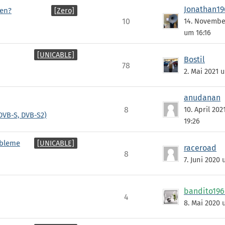
Jonathan19
[Zero]
gen?
10
14. Novembe
um 16:16
[UNICABLE]
Bostil
78
2. Mai 2021 
anudanan
8
10. April 20
DVB-S, DVB-S2)
19:26
[UNICABLE]
obleme
raceroad
8
7. Juni 2020 
bandito196
4
8. Mai 2020 