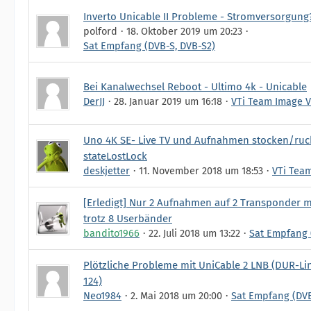
Inverto Unicable II Probleme - Stromversorgung
polford
18. Oktober 2019 um 20:23
Sat Empfang (DVB-S, DVB-S2)
Bei Kanalwechsel Reboot - Ultimo 4k - Unicable
DerJJ
28. Januar 2019 um 16:18
VTi Team Image V
Uno 4K SE- Live TV und Aufnahmen stocken/ruck
stateLostLock
deskjetter
11. November 2018 um 18:53
VTi Tea
[Erledigt] Nur 2 Aufnahmen auf 2 Transponder 
trotz 8 Userbänder
bandito1966
22. Juli 2018 um 13:22
Sat Empfang 
Plötzliche Probleme mit UniCable 2 LNB (DUR-Li
124)
Neo1984
2. Mai 2018 um 20:00
Sat Empfang (DVB