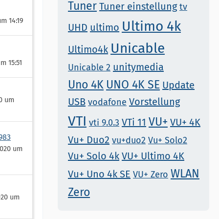
Tuner
Tuner einstellung
tv
um 14:19
Ultimo 4k
UHD
ultimo
Unicable
Ultimo4k
um 15:51
unitymedia
Unicable 2
Uno 4K
UNO 4K SE
Update
20 um
USB
Vorstellung
vodafone
VTI
VU+
VTi 11
VU+ 4K
vti 9.0.3
983
Vu+ Duo2
vu+duo2
Vu+ Solo2
2020 um
Vu+ Solo 4k
VU+ Ultimo 4K
WLAN
Vu+ Uno 4k SE
VU+ Zero
Zero
020 um