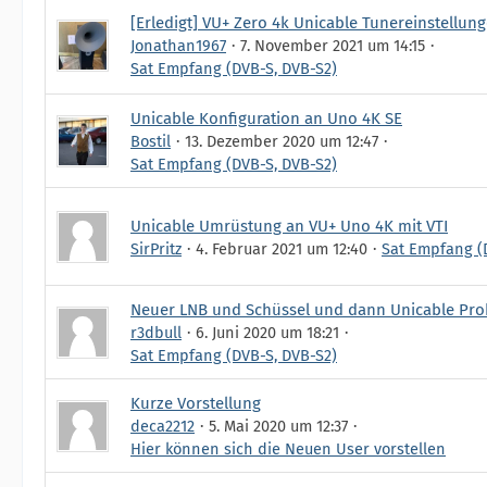
[Erledigt] VU+ Zero 4k Unicable Tunereinstellun
Jonathan1967
7. November 2021 um 14:15
Sat Empfang (DVB-S, DVB-S2)
Unicable Konfiguration an Uno 4K SE
Bostil
13. Dezember 2020 um 12:47
Sat Empfang (DVB-S, DVB-S2)
Unicable Umrüstung an VU+ Uno 4K mit VTI
SirPritz
4. Februar 2021 um 12:40
Sat Empfang (
Neuer LNB und Schüssel und dann Unicable Pr
r3dbull
6. Juni 2020 um 18:21
Sat Empfang (DVB-S, DVB-S2)
Kurze Vorstellung
deca2212
5. Mai 2020 um 12:37
Hier können sich die Neuen User vorstellen