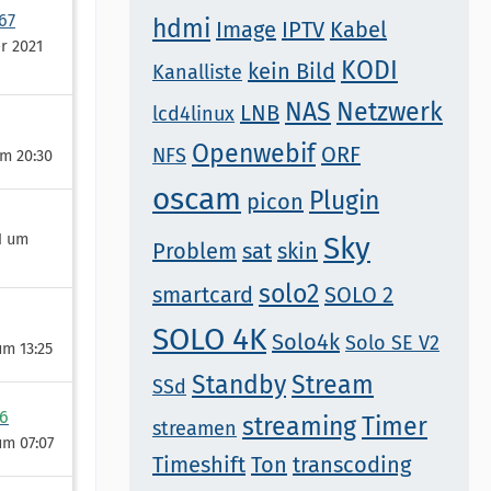
67
hdmi
Image
IPTV
Kabel
r 2021
KODI
kein Bild
Kanalliste
NAS
Netzwerk
LNB
lcd4linux
Openwebif
ORF
NFS
um 20:30
oscam
Plugin
picon
21 um
Sky
Problem
sat
skin
solo2
smartcard
SOLO 2
SOLO 4K
Solo4k
Solo SE V2
um 13:25
Standby
Stream
SSd
6
streaming
Timer
streamen
um 07:07
Timeshift
Ton
transcoding