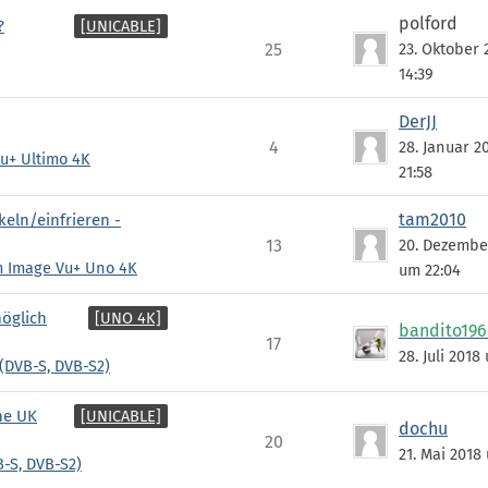
polford
[UNICABLE]
?
25
23. Oktober
14:39
DerJJ
4
28. Januar 2
u+ Ultimo 4K
21:58
tam2010
eln/einfrieren -
13
20. Dezembe
m Image Vu+ Uno 4K
um 22:04
[UNO 4K]
möglich
bandito196
17
28. Juli 2018
(DVB-S, DVB-S2)
[UNICABLE]
ne UK
dochu
20
21. Mai 2018
-S, DVB-S2)