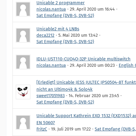
Unicable 2 programmer
nicolas.nantua
29. April 2020 um 16:44
Sat Empfang (DVB-S, DVB-S2)
Unicable2 mit 4 LNBs
deca2212
5. Mai 2020 um 13:42
Sat Empfang (DVB-S, DVB-S2)
IDLU-UST110-CUO4O-32P Unicable multiswitch
nicolas.nantua
29. April 2020 um 00:23
English 
[Erledigt] Unicable JESS JULTEC JPS0504-8T funkt
nicht an Ultimo4k & Solo4k
sweet17051983
14. Februar 2020 um 23:45
Sat Empfang (DVB-S, DVB-S2)
Unicable Support Kathrein EXD 1532 (EXD1532) 
EN 50607
FritzC
19. Juli 2019 um 17:22
Sat Empfang (DVB-S,