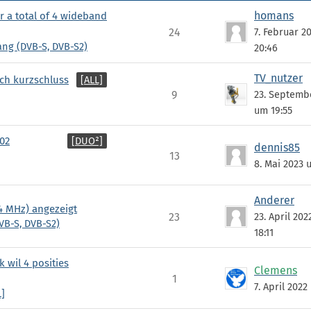
homans
r a total of 4 wideband
24
7. Februar 2
ng (DVB-S, DVB-S2)
20:46
TV_nutzer
[ALL]
ch kurzschluss
9
23. Septemb
um 19:55
[DUO²]
.02
dennis85
13
8. Mai 2023 
Anderer
84 MHz) angezeigt
23
23. April 20
VB-S, DVB-S2)
18:11
 wil 4 posities
Clemens
1
7. April 2022
]