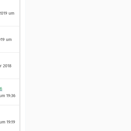
 2019 um
019 um
r 2018
6
 um 19:36
 um 19:19