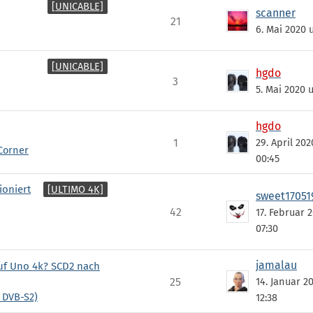
[UNICABLE]
scanner
21
6. Mai 2020 
[UNICABLE]
hgdo
3
5. Mai 2020 
hgdo
1
29. April 20
Corner
00:45
[ULTIMO 4K]
ioniert
sweet17051
42
17. Februar 
07:30
jamalau
auf Uno 4k? SCD2 nach
25
14. Januar 2
 DVB-S2)
12:38