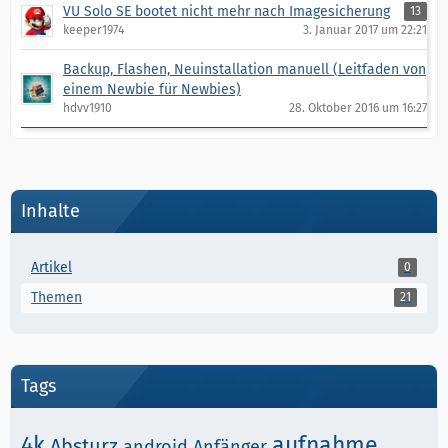
VU Solo SE bootet nicht mehr nach Imagesicherung
13
keeper1974
3. Januar 2017 um 22:21
Backup, Flashen, Neuinstallation manuell (Leitfaden von
einem Newbie für Newbies)
hdvv1910
28. Oktober 2016 um 16:27
Inhalte
Artikel
0
Themen
21
Tags
4k
aufnahme
Absturz
android
Anfänger