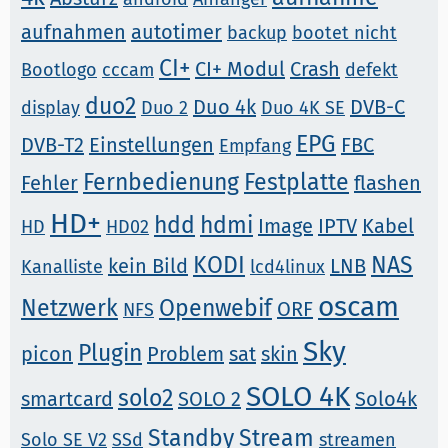
aufnahmen
autotimer
backup
bootet nicht
CI+
CI+ Modul
Crash
Bootlogo
cccam
defekt
duo2
Duo 4k
DVB-C
display
Duo 2
Duo 4K SE
EPG
DVB-T2
Einstellungen
FBC
Empfang
Fernbedienung
Festplatte
Fehler
flashen
HD+
hdd
hdmi
Image
IPTV
Kabel
HD
HD02
KODI
NAS
kein Bild
LNB
Kanalliste
lcd4linux
oscam
Netzwerk
Openwebif
ORF
NFS
Sky
Plugin
picon
Problem
sat
skin
SOLO 4K
solo2
smartcard
SOLO 2
Solo4k
Standby
Stream
Solo SE V2
SSd
streamen