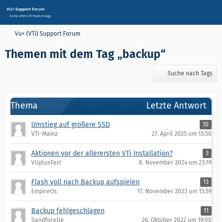
Vu+ (VTi) Support Forum
Themen mit dem Tag „backup“
Suche nach Tags
Thema
Letzte Antwort
Umstieg auf größere SSD
10
VTI-Mainz
27. April 2025 um 13:50
Aktionen vor der allerersten VTi Installation?
3
VUplusFan!
8. November 2024 um 23:19
Flash voll nach Backup aufspielen
13
EmpireOs
17. November 2023 um 13:59
Backup fehlgeschlagen
11
Sandforelle
26. Oktober 2022 um 19:00