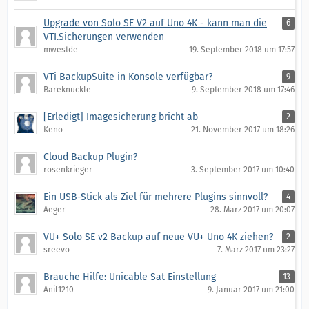
Upgrade von Solo SE V2 auf Uno 4K - kann man die
6
VTI.Sicherungen verwenden
mwestde
19. September 2018 um 17:57
VTi BackupSuite in Konsole verfügbar?
9
Bareknuckle
9. September 2018 um 17:46
[Erledigt] Imagesicherung bricht ab
2
Keno
21. November 2017 um 18:26
Cloud Backup Plugin?
rosenkrieger
3. September 2017 um 10:40
Ein USB-Stick als Ziel für mehrere Plugins sinnvoll?
4
Aeger
28. März 2017 um 20:07
VU+ Solo SE v2 Backup auf neue VU+ Uno 4K ziehen?
2
sreevo
7. März 2017 um 23:27
Brauche Hilfe: Unicable Sat Einstellung
13
Anil1210
9. Januar 2017 um 21:00