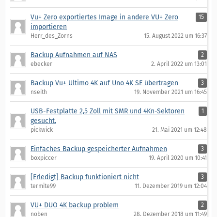
Vu+ Zero exportiertes Image in andere VU+ Zero
15
importieren
Herr_des_Zorns
15. August 2022 um 16:37
Backup Aufnahmen auf NAS
2
ebecker
2. April 2022 um 13:01
Backup Vu+ Ultimo 4K auf Uno 4K SE übertragen
3
nseith
19. November 2021 um 16:45
USB-Festplatte 2,5 Zoll mit SMR und 4Kn-Sektoren
1
gesucht.
pickwick
21. Mai 2021 um 12:48
Einfaches Backup gespeicherter Aufnahmen
3
boxpiccer
19. April 2020 um 10:41
[Erledigt] Backup funktioniert nicht
3
termite99
11. Dezember 2019 um 12:04
VU+ DUO 4K backup problem
2
noben
28. Dezember 2018 um 11:49