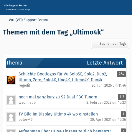
Vu+ (VTi) Support Forum
Themen mit dem Tag „Ultimo4k“
Suche nach Tags
Thema
Letzte Antwort
Schlichte Bootlogos für Vu SoloSE, Solo2, Duo2,
264
Ultimo, Zero, Solo4K, Uno4K, Ultimo4K, Duo4k
regedit
20. Juni 2026 um 11:46
noch mal ganz kurz zu S2 Dual FBC Tunern
117
tysonhaub
8. Februar 2022 um 15:23
TV Bild im Display Ultimo 4k wo einstellen
1
peter-49
30. April 2021 um 15:36
Aufnahmen über HDMI-Eingang zeitlich begrenzt?
7