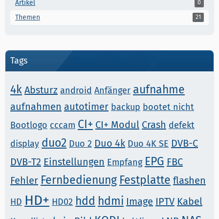
Artikel
0
Themen
21
Tags
4k
aufnahme
Absturz
android
Anfänger
aufnahmen
autotimer
backup
bootet nicht
CI+
CI+ Modul
Crash
Bootlogo
cccam
defekt
duo2
Duo 4k
DVB-C
display
Duo 2
Duo 4K SE
EPG
DVB-T2
Einstellungen
FBC
Empfang
Fernbedienung
Festplatte
Fehler
flashen
HD+
hdd
hdmi
Image
IPTV
Kabel
HD
HD02