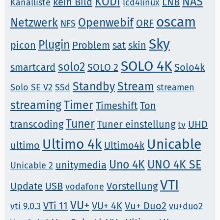
KODI
NAS
kein Bild
LNB
Kanalliste
lcd4linux
oscam
Netzwerk
Openwebif
ORF
NFS
Sky
Plugin
picon
Problem
sat
skin
SOLO 4K
solo2
smartcard
SOLO 2
Solo4k
Standby
Stream
Solo SE V2
SSd
streamen
streaming
Timer
Timeshift
Ton
Tuner
transcoding
Tuner einstellung
UHD
tv
Ultimo 4k
Unicable
ultimo
Ultimo4k
Uno 4K
UNO 4K SE
unitymedia
Unicable 2
VTI
Update
USB
Vorstellung
vodafone
VU+
VTi 11
VU+ 4K
Vu+ Duo2
vti 9.0.3
vu+duo2