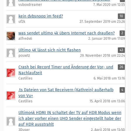
vuboxdreamer
7. Mai 2020 um 12:55
kein dvbsnoop im feed?
10
uf2k
27. September 2019 um 23:26
was sendet ultimo 4k übers Internet nach draußen?
2
alfred46
2. Januar 2019 um 17:09
Ultimo 4K lässt sich nicht flashen
43
pouwtz
29. November 2018 um 22:24
Crash bei Record Timer und Änderung der Vor- und
26
Nachlaufzeit
Castilles
6. Mai 2018 um 13:16
.ts Dateien von Sat Receivern (Kathrein) außerhalb
4
von Vu+
Castilles
15. April 2018 um 13:06
Ultimo4k HDMI IN schaltet der TV auf HDR Modus wenn
ich aber vorher einen UHD Sender eingestellt habe der
auf HDR ausstrahlt
3Duser
2. April 2018 um 13:50