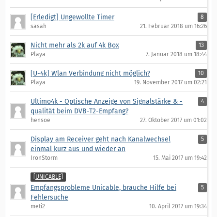
[Erledigt] Ungewollte Timer
8
sasah
21. Februar 2018 um 16:26
Nicht mehr als 2k auf 4k Box
13
Playa
7. Januar 2018 um 18:44
[U-4k] Wlan Verbindung nicht möglich?
10
Playa
19. November 2017 um 02:21
Ultimo4k - Optische Anzeige von Signalstärke & -
4
qualität beim DVB-T2-Empfang?
hensoe
27. Oktober 2017 um 01:02
Display am Receiver geht nach Kanalwechsel
5
einmal kurz aus und wieder an
IronStorm
15. Mai 2017 um 19:42
[UNICABLE]
Empfangsprobleme Unicable, brauche Hilfe bei
5
Fehlersuche
meti2
10. April 2017 um 19:34