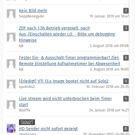
Kein Bild mehr
3
SeppRenegade
19. Januar 2019 um 18:47
ZDF nach 1,5h Betrieb verpixelt, nach
3
Aus-/Einschalten wieder i.O. - Bitte um debugging
Hinweise
kjk
3. August 2018 um 09:08
Fester Ein- & Ausschalt-Timer programmierbar? Ziel:
6
Remote Einstellung Aufnahmetimer bei Abwesenheit
kjk
2. August 2018 um 16:00
[Erledigt] VTI 13.x Image bootet nicht auf Solo2
9
sputnik42
10. Februar 2018 um 20:35
Live stream wird nicht unterbrochen beim Timer
4
start
WolfTk
24. Januar 2018 um 14:21
[SOLO²]
HD Sender nicht sofort gezeigt
8
phebosma
18. Dezember 2017 um 09:39