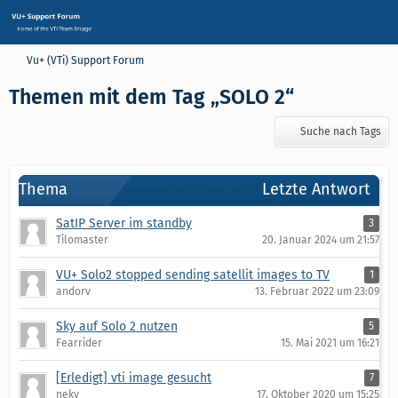
Vu+ (VTi) Support Forum
Themen mit dem Tag „SOLO 2“
Suche nach Tags
Thema
Letzte Antwort
SatIP Server im standby
3
Tilomaster
20. Januar 2024 um 21:57
VU+ Solo2 stopped sending satellit images to TV
1
andorv
13. Februar 2022 um 23:09
Sky auf Solo 2 nutzen
5
Fearrider
15. Mai 2021 um 16:21
[Erledigt] vti image gesucht
7
neky
17. Oktober 2020 um 15:25