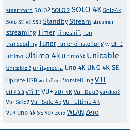
SOLO 4K
solo2
smartcard
SOLO 2
Solo4k
Standby
Stream
Solo SE V2
SSd
streamen
streaming
Timer
Timeshift
Ton
Tuner
transcoding
Tuner einstellung
UHD
tv
Ultimo 4k
Unicable
ultimo
Ultimo4k
Uno 4K
UNO 4K SE
unitymedia
Unicable 2
VTI
Update
USB
Vorstellung
vodafone
VU+
VTi 11
VU+ 4K
Vu+ Duo2
vti 9.0.3
vu+duo2
Vu+ Solo 4k
VU+ Ultimo 4K
Vu+ Solo2
WLAN
Zero
Vu+ Uno 4k SE
VU+ Zero