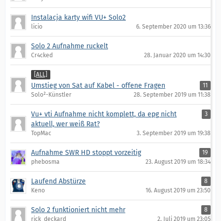
Instalacja karty wifi VU+ Solo2
licio
6. September 2020 um 13:36
Solo 2 Aufnahme ruckelt
Cr4cked
28. Januar 2020 um 14:30
[ALL]
Umstieg von Sat auf Kabel - offene Fragen
11
Solo²-Künstler
28. September 2019 um 11:38
Vu+ vti Aufnahme nicht komplett, da epg nicht
3
aktuell, wer weiß Rat?
TopMac
3. September 2019 um 19:38
Aufnahme SWR HD stoppt vorzeitig
19
phebosma
23. August 2019 um 18:34
Laufend Abstürze
8
Keno
16. August 2019 um 23:50
Solo 2 funktioniert nicht mehr
8
rick_deckard
2. Juli 2019 um 23:05