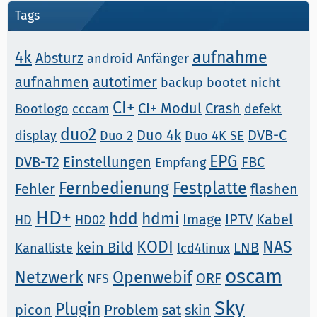
Tags
4k
aufnahme
Absturz
android
Anfänger
aufnahmen
autotimer
backup
bootet nicht
CI+
CI+ Modul
Crash
Bootlogo
cccam
defekt
duo2
Duo 4k
DVB-C
display
Duo 2
Duo 4K SE
EPG
DVB-T2
Einstellungen
FBC
Empfang
Fernbedienung
Festplatte
Fehler
flashen
HD+
hdd
hdmi
Image
IPTV
Kabel
HD
HD02
KODI
NAS
kein Bild
LNB
Kanalliste
lcd4linux
oscam
Netzwerk
Openwebif
ORF
NFS
Sky
Plugin
picon
Problem
sat
skin