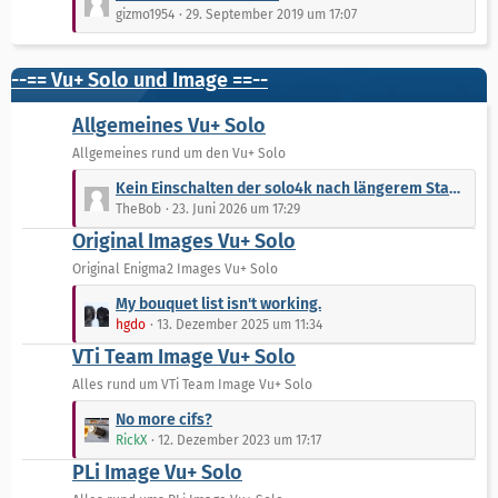
B
e
gizmo1954
29. September 2019 um 17:07
g
e
t
e
i
z
t
t
--== Vu+ Solo und Image ==--
r
e
ä
B
Allgemeines Vu+ Solo
g
e
Allgemeines rund um den Vu+ Solo
e
i
L
t
Kein Einschalten der solo4k nach längerem Standby
e
r
TheBob
23. Juni 2026 um 17:29
t
ä
Original Images Vu+ Solo
z
g
t
Original Enigma2 Images Vu+ Solo
e
e
L
My bouquet list isn't working.
B
e
hgdo
13. Dezember 2025 um 11:34
e
t
VTi Team Image Vu+ Solo
i
z
t
t
Alles rund um VTi Team Image Vu+ Solo
r
e
L
No more cifs?
ä
B
e
RickX
12. Dezember 2023 um 17:17
g
e
t
e
PLi Image Vu+ Solo
i
z
t