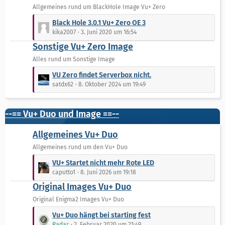
t
t
Allgemeines rund um BlackHole Image Vu+ Zero
r
e
L
Black Hole 3.0.1 Vu+ Zero OE 3
ä
B
e
kika2007
3. Juni 2020 um 16:54
g
e
t
e
Sonstige Vu+ Zero Image
i
z
t
t
Alles rund um Sonstige Image
r
e
L
VU Zero findet Serverbox nicht.
ä
B
e
satdx62
8. Oktober 2024 um 19:49
g
e
t
e
i
z
t
t
--== Vu+ Duo und Image ==--
r
e
ä
B
Allgemeines Vu+ Duo
g
e
Allgemeines rund um den Vu+ Duo
e
i
L
t
VU+ Startet nicht mehr Rote LED
e
r
caputto1
8. Juni 2026 um 19:18
t
ä
Original Images Vu+ Duo
z
g
t
Original Enigma2 Images Vu+ Duo
e
e
L
Vu+ Duo hängt bei starting fest
B
e
Radar
2. Februar 2020 um 21:49