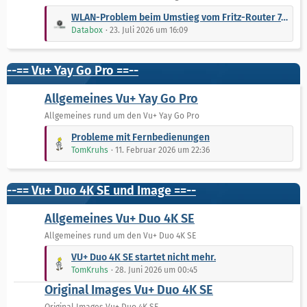
r
e
L
WLAN-Problem beim Umstieg vom Fritz-Router 7490 auf Fritz-Router 5690Pro
ä
B
e
Databox
23. Juli 2026 um 16:09
g
e
t
e
i
z
t
t
--== Vu+ Yay Go Pro ==--
r
e
ä
B
Allgemeines Vu+ Yay Go Pro
g
e
Allgemeines rund um den Vu+ Yay Go Pro
e
i
L
t
Probleme mit Fernbedienungen
e
r
TomKruhs
11. Februar 2026 um 22:36
t
ä
z
g
t
--== Vu+ Duo 4K SE und Image ==--
e
e
B
Allgemeines Vu+ Duo 4K SE
e
Allgemeines rund um den Vu+ Duo 4K SE
i
L
t
VU+ Duo 4K SE startet nicht mehr.
e
r
TomKruhs
28. Juni 2026 um 00:45
t
ä
Original Images Vu+ Duo 4K SE
z
g
t