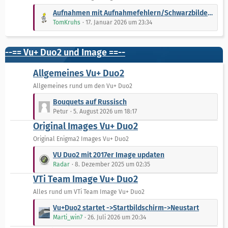
r
e
L
Aufnahmen mit Aufnahmefehlern/Schwarzbildern. Bug oder Feature vom FBC Tuner bei Schlechtwetter?
ä
B
e
TomKruhs
17. Januar 2026 um 23:34
g
e
t
e
i
z
t
t
--== Vu+ Duo2 und Image ==--
r
e
ä
B
Allgemeines Vu+ Duo2
g
e
Allgemeines rund um den Vu+ Duo2
e
i
L
t
Bouquets auf Russisch
e
r
Petur
5. August 2026 um 18:17
t
ä
Original Images Vu+ Duo2
z
g
t
Original Enigma2 Images Vu+ Duo2
e
e
L
VU Duo2 mit 2017er Image updaten
B
e
Radar
8. Dezember 2025 um 02:35
e
t
VTi Team Image Vu+ Duo2
i
z
t
t
Alles rund um VTi Team Image Vu+ Duo2
r
e
L
Vu+Duo2 startet ->Startbildschirm->Neustart
ä
B
e
Marti_win7
26. Juli 2026 um 20:34
g
e
t