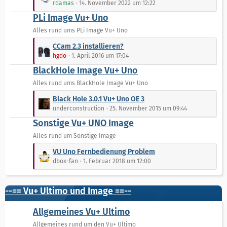
rdamas
14. November 2022 um 12:22
g
e
t
e
PLi Image Vu+ Uno
i
z
t
t
Alles rund ums PLi Image Vu+ Uno
r
e
L
CCam 2.3 installieren?
ä
B
e
hgdo
1. April 2016 um 17:04
g
e
t
e
BlackHole Image Vu+ Uno
i
z
t
t
Alles rund ums BlackHole Image Vu+ Uno
r
e
L
Black Hole 3.0.1 Vu+ Uno OE 3
ä
B
e
underconstruction
25. November 2015 um 09:44
g
e
t
e
Sonstige Vu+ UNO Image
i
z
t
t
Alles rund um Sonstige Image
r
e
L
VU Uno Fernbedienung Problem
ä
B
e
dbox-fan
1. Februar 2018 um 12:00
g
e
t
e
i
z
t
t
--== Vu+ Ultimo und Image ==--
r
e
ä
B
Allgemeines Vu+ Ultimo
g
e
Allgemeines rund um den Vu+ Ultimo
e