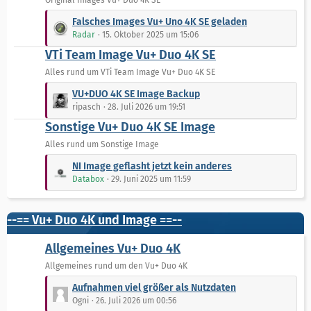
Original Images Vu+ Duo 4K SE
e
e
L
Falsches Images Vu+ Uno 4K SE geladen
B
e
Radar
15. Oktober 2025 um 15:06
e
t
VTi Team Image Vu+ Duo 4K SE
i
z
t
t
Alles rund um VTi Team Image Vu+ Duo 4K SE
r
e
L
VU+DUO 4K SE Image Backup
ä
B
e
ripasch
28. Juli 2026 um 19:51
g
e
t
e
Sonstige Vu+ Duo 4K SE Image
i
z
t
t
Alles rund um Sonstige Image
r
e
L
NI Image geflasht jetzt kein anderes
ä
B
e
Databox
29. Juni 2025 um 11:59
g
e
t
e
i
z
t
t
--== Vu+ Duo 4K und Image ==--
r
e
ä
B
Allgemeines Vu+ Duo 4K
g
e
Allgemeines rund um den Vu+ Duo 4K
e
i
L
t
Aufnahmen viel größer als Nutzdaten
e
r
Ogni
26. Juli 2026 um 00:56
t