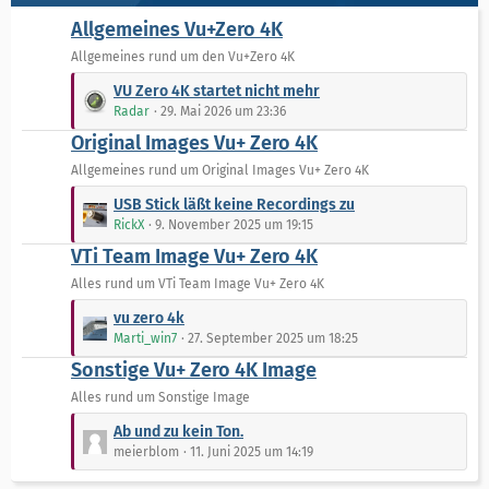
e
ä
B
Allgemeines Vu+Zero 4K
g
e
Allgemeines rund um den Vu+Zero 4K
e
i
L
t
VU Zero 4K startet nicht mehr
e
r
Radar
29. Mai 2026 um 23:36
t
ä
Original Images Vu+ Zero 4K
z
g
t
Allgemeines rund um Original Images Vu+ Zero 4K
e
e
L
USB Stick läßt keine Recordings zu
B
e
RickX
9. November 2025 um 19:15
e
t
VTi Team Image Vu+ Zero 4K
i
z
t
t
Alles rund um VTi Team Image Vu+ Zero 4K
r
e
L
vu zero 4k
ä
B
e
Marti_win7
27. September 2025 um 18:25
g
e
t
e
Sonstige Vu+ Zero 4K Image
i
z
t
t
Alles rund um Sonstige Image
r
e
L
Ab und zu kein Ton.
ä
B
e
meierblom
11. Juni 2025 um 14:19
g
e
t
e
i
z