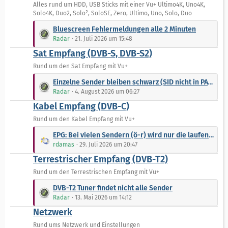
r
t
Alles rund um HDD, USB Sticks mit einer Vu+ Ultimo4K, Uno4K,
ä
Solo4K, Duo2, Solo², SoloSE, Zero, Ultimo, Uno, Solo, Duo
e
g
B
L
Bluescreen Fehlermeldungen alle 2 Minuten
e
e
e
Radar
21. Juli 2026 um 15:48
i
t
Sat Empfang (DVB-S, DVB-S2)
t
z
r
t
Rund um den Sat Empfang mit Vu+
ä
e
L
Einzelne Sender bleiben schwarz (SID nicht in PAT gefunden)
g
B
e
Radar
4. August 2026 um 06:27
e
e
t
Kabel Empfang (DVB-C)
i
z
t
t
Rund um den Kabel Empfang mit Vu+
r
e
L
EPG: Bei vielen Sendern (ö-r) wird nur die laufende und die nächst folgende Sendung angezeigt
ä
B
e
rdamas
29. Juli 2026 um 20:47
g
e
t
e
Terrestrischer Empfang (DVB-T2)
i
z
t
t
Rund um den Terrestrischen Empfang mit Vu+
r
e
L
DVB-T2 Tuner findet nicht alle Sender
ä
B
e
Radar
13. Mai 2026 um 14:12
g
e
t
e
Netzwerk
i
z
t
t
Rund ums Netzwerk und Einstellungen