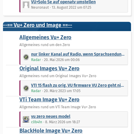
VU+Solo Se auf openatv umstellen
ä
B
e
Neuronaut
13. August 2022 um 07:25
g
e
t
e
i
z
t
t
--== Vu+ Zero und Image ==--
r
e
ä
B
Allgemeines Vu+ Zero
g
e
Allgemeines rund um den Zero
e
i
L
t
nur linker Kanal auf Radio, wenn Sprachsendungen (z.B. oe1, ARD Kanäle)
e
r
Radar
20. Mai 2026 um 00:06
t
ä
Original Images Vu+ Zero
z
g
t
Allgemeines rund um Original Images Vu+ Zero
e
e
L
VTI 15 flash zu orig. VU firmware VU Zero geht nicht
B
e
Radar
20. März 2023 um 17:05
e
t
VTi Team Image Vu+ Zero
i
z
t
t
Allgemeines rund um VTi Team Image Vu+ Zero
r
e
L
vu zero neues model
ä
B
e
c0b41n
8. März 2026 um 18:27
g
e
t
e
BlackHole Image Vu+ Zero
i
z