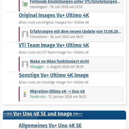
t
Fehlende Einstellungen unter VTi/Einstellungen-Aufnahmen/Papierkorb (5/6)
e
r
stammgast
19. Juli 2026 um 21:53
t
ä
Original Images Vu+ Ultimo 4K
z
g
t
Alles rund um Original Images Vu+ Ultimo 4K
e
e
L
Erfahrungen mit dem neuen Update von 13.06.2023???
B
e
Florentsen
18. Juni 2023 um 16:31
e
t
VTi Team Image Vu+ Ultimo 4K
i
z
t
t
Alles rund um VTi Team Image Vu+ Ultimo 4K
r
e
L
Wake on Wlan funktioniert nicht
ä
B
e
Dibagger
3. August 2026 um 18:29
g
e
t
e
Sonstige Vu+ Ultimo 4K Image
i
z
t
t
Alles rund um Sonstige Image Vu+ Ultimo 4K
r
e
L
Migration Ultimo 4K -> Duo 4K
ä
B
e
TomKruhs
13. Januar 2026 um 16:33
g
e
t
e
i
z
t
t
--== Vu+ Uno 4K SE und Image ==--
r
e
ä
B
Allgemeines Vu+ Uno 4K SE
g