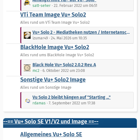
B
e
satt-seher
22. Februar 2022 um 06:51
e
t
VTi Team Image Vu+ Solo2
i
z
t
t
Alles rund um VTi Team Image Vu+ Solo2
r
e
L
Vu+ Solo 2 - Mediatheken nutzen / Internetanschluss
ä
B
e
izumar49
24. Mai 2026 um 10:35
g
e
t
e
BlackHole Image Vu+ Solo2
i
z
t
t
Alles rund ums BlackHole Image Vu+ Solo2
r
e
L
Black Hole Vu+ Solo2 2.0.2 Rev. A
ä
B
e
mc2
6. Oktober 2022 um 23:08
g
e
t
e
Sonstige Vu+ Solo2 Image
i
z
t
t
Alles rund um Sonstige Image
r
e
L
Vu Solo 2 bleibt hängen auf "Starting ..."
ä
B
e
rdamas
7. September 2022 um 17:38
g
e
t
e
i
z
t
t
--== Vu+ Solo SE V1/V2 und Image ==--
r
e
ä
B
Allgemeines Vu+ Solo SE
g
e