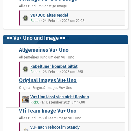
z
t
t
Alles rund um Sonstige Image
r
e
L
VU+DUO altes Model
ä
B
e
Radar
24. Februar 2022 um 22:08
g
e
t
e
i
z
t
t
--== Vu+ Uno und Image ==--
r
e
ä
B
Allgemeines Vu+ Uno
g
e
Allgemeines rund um den Vu+ Uno
e
i
L
t
kabeltuner kombatibiltät
e
r
Radar
26. Februar 2025 um 13:51
t
ä
Original Images Vu+ Uno
z
g
t
Original Enigma2 Images Vu+ Uno
e
e
L
Vu+ Uno lässt sich nicht flashen
B
e
RickX
17. Dezember 2021 um 17:00
e
t
VTi Team Image Vu+ Uno
i
z
t
t
Alles rund um VTi Team Image Vu+ Uno
r
e
L
vu+ nach reboot im Standy
ä
B
e