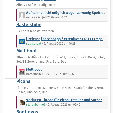
g
e
Alles zu Software allgemein
e
i
L
t
Aufnahme nicht möglich wegen zu wenig Speicherplatz
e
r
mini49
24. Juli 2026 um 00:42
t
ä
Bastelstube
z
g
t
Hier darf gebastelt werden
e
e
L
[Release] serviceapp / exteplayer3 181 / FFmpeg 6.1.1 - neu kompiliert für VTi
B
e
saufsoldat
5. August 2026 um 16:23
e
t
Multiboot
i
z
t
t
Alles zu Multiboot mit Vu+ Ultimo4K, Uno4K, Solo4K, Duo2, Solo²,
r
SoloSE, Zero, Ultimo, Uno, Solo, Duo
e
ä
B
L
Multiboot
g
e
e
Bastelbogen
24. Juli 2025 um 16:12
e
i
t
Picons
t
z
r
t
Für die Vu+ Ultimo4K, Uno4K, Solo4K, Duo2, Solo², SoloSE, Zero,
ä
Ultimo, Uno, Solo, Duo
e
g
B
L
Vorlagen-Thread für Picon Ersteller und Sucher
e
e
e
stefanbenno6
5. August 2026 um 09:46
i
t
Bootlogos
t