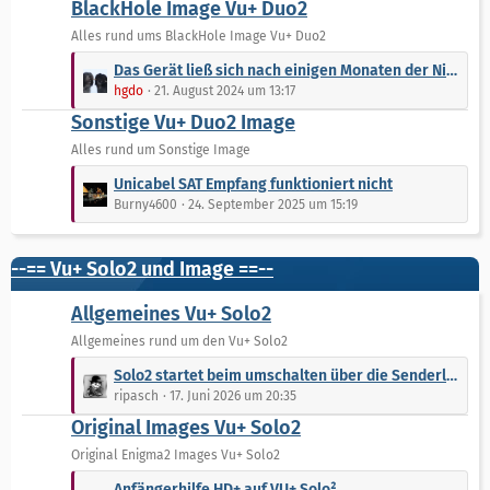
e
BlackHole Image Vu+ Duo2
i
z
t
t
Alles rund ums BlackHole Image Vu+ Duo2
r
e
L
Das Gerät ließ sich nach einigen Monaten der Nichtbenutzung nicht mehr starten.
ä
B
e
hgdo
21. August 2024 um 13:17
g
e
t
e
Sonstige Vu+ Duo2 Image
i
z
t
t
Alles rund um Sonstige Image
r
e
L
Unicabel SAT Empfang funktioniert nicht
ä
B
e
Burny4600
24. September 2025 um 15:19
g
e
t
e
i
z
t
t
--== Vu+ Solo2 und Image ==--
r
e
ä
B
Allgemeines Vu+ Solo2
g
e
Allgemeines rund um den Vu+ Solo2
e
i
L
t
Solo2 startet beim umschalten über die Senderliste neu
e
r
ripasch
17. Juni 2026 um 20:35
t
ä
Original Images Vu+ Solo2
z
g
t
Original Enigma2 Images Vu+ Solo2
e
e
L
Anfängerhilfe HD+ auf VU+ Solo²