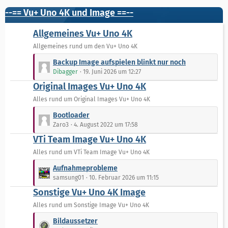
t
t
--== Vu+ Uno 4K und Image ==--
r
e
ä
B
Allgemeines Vu+ Uno 4K
g
e
Allgemeines rund um den Vu+ Uno 4K
e
i
L
t
Backup Image aufspielen blinkt nur noch
e
r
Dibagger
19. Juni 2026 um 12:27
t
ä
Original Images Vu+ Uno 4K
z
g
t
Alles rund um Original Images Vu+ Uno 4K
e
e
L
Bootloader
B
e
Zaro3
4. August 2022 um 17:58
e
t
VTi Team Image Vu+ Uno 4K
i
z
t
t
Alles rund um VTi Team Image Vu+ Uno 4K
r
e
L
Aufnahmeprobleme
ä
B
e
samsung01
10. Februar 2026 um 11:15
g
e
t
e
Sonstige Vu+ Uno 4K Image
i
z
t
t
Alles rund um Sonstige Image Vu+ Uno 4K
r
e
L
Bildaussetzer
ä
B
e