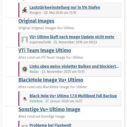
i
L
t
Lautstärkeeinstellung nur in 5% Stufen
e
r
Rungen
30. Mai 2026 um 11:10
t
ä
Original Images
z
g
t
Original Enigma2 Images Vu+ Ultimo
e
e
L
VU+ Ultimo läuft nach Image Update nicht mehr
B
e
superwelle66
25. November 2016 um 09:33
e
t
VTi Team Image Ultimo
i
z
t
t
Alles rund um VTi Team Image Vu+ Ultimo
r
e
L
Links oben weiss-violetter Balken und blockierter Sender
ä
B
e
Radar
22. November 2025 um 13:15
g
e
t
e
BlackHole Image Vu+ Ultimo
i
z
t
t
Alles rund ums BlackHole Image Vu+ Ultimo
r
e
L
Black Hole Vu+ Ultimo 1.7.0 Multiboot Full Backup
ä
B
e
Databox
27. Januar 2026 um 14:57
g
e
t
e
Sonstige Vu+ Ultimo Image
i
z
t
t
Alles rund um Sonstige Image
r
e
L
Probleme bei Flashen!!!
ä