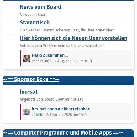
B
News vom Board
e
News zum Board
i
Stammtisch
t
r
Hier werden Stammtische von User, für User organisiert.
ä
Hier können sich die Neuen User vorstellen
g
Sollte ja kein Problem sein sich kurz vorzustellen !
e
L
Hallo Zusammen....
e
schakal007
3. August 2026 um 15:31
t
z
t
--== Sponsor Ecke ==--
e
B
hm-sat
e
Angebote vom Board Sponsor hm-sat
i
L
t
hm-sat-shop nicht erreichbar
e
r
c0b41n
2. Februar 2026 um 17:54
t
ä
z
g
t
--== Computer Programme und Mobile Apps ==--
e