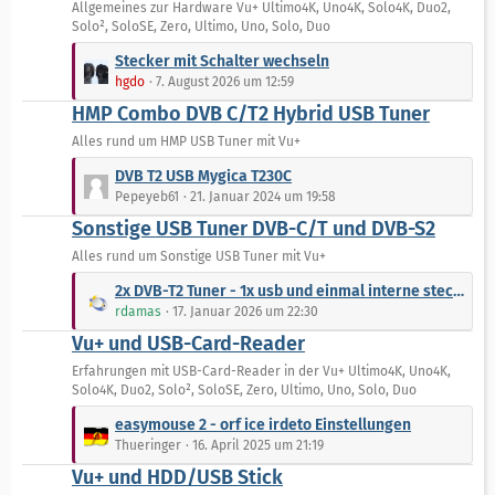
Allgemeines zur Hardware Vu+ Ultimo4K, Uno4K, Solo4K, Duo2,
i
Solo², SoloSE, Zero, Ultimo, Uno, Solo, Duo
t
L
r
Stecker mit Schalter wechseln
e
ä
hgdo
7. August 2026 um 12:59
t
g
HMP Combo DVB C/T2 Hybrid USB Tuner
z
e
t
Alles rund um HMP USB Tuner mit Vu+
e
L
DVB T2 USB Mygica T230C
B
e
Pepeyeb61
21. Januar 2024 um 19:58
e
t
Sonstige USB Tuner DVB-C/T und DVB-S2
i
z
t
t
Alles rund um Sonstige USB Tuner mit Vu+
r
e
L
2x DVB-T2 Tuner - 1x usb und einmal interne steckkarte, geht das?
ä
B
e
rdamas
17. Januar 2026 um 22:30
g
e
t
e
Vu+ und USB-Card-Reader
i
z
t
t
Erfahrungen mit USB-Card-Reader in der Vu+ Ultimo4K, Uno4K,
r
Solo4K, Duo2, Solo², SoloSE, Zero, Ultimo, Uno, Solo, Duo
e
ä
B
L
easymouse 2 - orf ice irdeto Einstellungen
g
e
e
Thueringer
16. April 2025 um 21:19
e
i
t
Vu+ und HDD/USB Stick
t
z