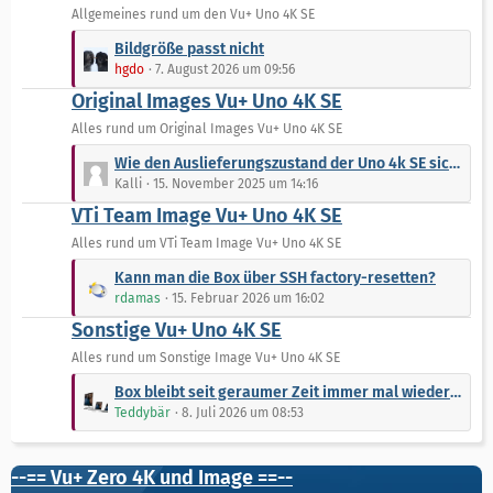
e
Allgemeines rund um den Vu+ Uno 4K SE
e
i
L
t
Bildgröße passt nicht
e
r
hgdo
7. August 2026 um 09:56
t
ä
Original Images Vu+ Uno 4K SE
z
g
t
Alles rund um Original Images Vu+ Uno 4K SE
e
e
L
Wie den Auslieferungszustand der Uno 4k SE sichern?
B
e
Kalli
15. November 2025 um 14:16
e
t
VTi Team Image Vu+ Uno 4K SE
i
z
t
t
Alles rund um VTi Team Image Vu+ Uno 4K SE
r
e
L
Kann man die Box über SSH factory-resetten?
ä
B
e
rdamas
15. Februar 2026 um 16:02
g
e
t
e
Sonstige Vu+ Uno 4K SE
i
z
t
t
Alles rund um Sonstige Image Vu+ Uno 4K SE
r
e
L
Box bleibt seit geraumer Zeit immer mal wieder hängen
ä
B
e
Teddybär
8. Juli 2026 um 08:53
g
e
t
e
i
z
t
t
--== Vu+ Zero 4K und Image ==--
r