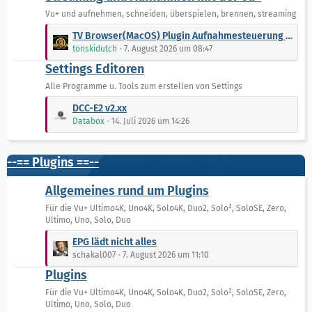
t
t
Vu+ und aufnehmen, schneiden, überspielen, brennen, streaming
r
e
L
TV Browser(MacOS) Plugin Aufnahmesteuerung - keine Aktualisierung Senderliste mehr möglich
ä
B
e
tonskidutch
7. August 2026 um 08:47
g
e
t
e
Settings Editoren
i
z
t
t
Alle Programme u. Tools zum erstellen von Settings
r
e
L
DCC-E2 v2.xx
ä
B
e
Databox
14. Juli 2026 um 14:26
g
e
t
e
i
z
t
t
--== Plugins ==--
r
e
ä
B
Allgemeines rund um Plugins
g
e
Für die Vu+ Ultimo4K, Uno4K, Solo4K, Duo2, Solo², SoloSE, Zero,
e
i
Ultimo, Uno, Solo, Duo
t
L
r
EPG lädt nicht alles
e
ä
schakal007
7. August 2026 um 11:10
t
g
Plugins
z
e
t
Für die Vu+ Ultimo4K, Uno4K, Solo4K, Duo2, Solo², SoloSE, Zero,
Ultimo, Uno, Solo, Duo
e