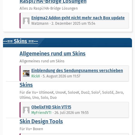
Raspi/HA-Bridge Lösungen
i
z
t
t
Alles zu Raspi/HA-Bridge Lösungen
r
e
L
Enigma2 Addon geht nicht mehr nach Box update
ä
B
e
Watzmann
2. Dezember 2025 um 15:54
g
e
t
e
i
z
t
t
--== Skins ==--
r
e
ä
B
Allgemeines rund um Skins
g
e
Allgemeines rund um Skins
e
i
L
t
Einblendung des Sendungsnamens verschieben
e
r
RickX
5. August 2026 um 11:57
t
ä
Skins
z
g
t
Für die Vu+ Ultimo4K, Uno4K, Solo4K, Duo2, Solo², SoloSE, Zero,
e
Ultimo, Uno, Solo, Duo
e
B
L
ObelixFHD Skin VTi15
e
e
MyFriendVTI
26. Juli 2026 um 19:55
i
t
Skin Design Tools
t
z
r
t
Für Vu+ Boxen
ä
e