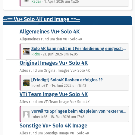
Radar
1. April 2026 um 15:26
g
e
t
e
i
z
t
t
--== Vu+ Solo 4K und Image ==--
r
e
ä
B
Allgemeines Vu+ Solo 4K
g
e
Allgemeines rund um den Vu+ Solo 4K
e
i
L
t
Solo 4K kann nicht mit Fernbedienung eingeschaltet werden
e
r
RickX
21. Juni 2026 um 14:05
t
ä
Original Images Vu+ Solo 4K
z
g
t
Alles rund um Original Images Vu+ Solo 4K
e
e
L
[Erledigt] Solo4K flashen erfolglos ??
B
e
fiorello311
14. Juni 2022 um 13:43
e
t
VTi Team Image Vu+ Solo 4K
i
z
t
t
Alles rund um VTi Team Image Vu+ Solo 4K
r
e
L
Vorwärts Springen beim Abspielen von "externen" Files nur über die Help-Taste möglich
ä
B
e
robertx66
18. Mai 2026 um 17:46
g
e
t
e
Sonstige Vu+ Solo 4K Image
i
z
t
t
Alles rund um Sonstige Image Vu+ Solo 4K