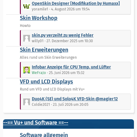
L
OpenSkin Designer [Modifikation by Humaxx]
g
B
e
yoramile1
4. August 2026 um 19:54
e
e
t
Skin Workshop
i
z
t
t
Howto
r
e
L
skin.py verzeiht zu wenig Fehler
ä
B
e
willy01
27. Dezember 2025 um 10:30
g
e
t
e
Skin Erweiterungen
i
z
t
t
Alles rund um Skin Erweiterungen
r
e
L
Infobar Anzeige für CPU Temp. und Lüfter
ä
B
e
WeFraJo
25. Juni 2026 um 15:32
g
e
t
e
VFD und LCD Displays
i
z
t
t
Rund um VFD und LCD Displays mit Vu+
r
e
L
Duo4K (SE) und Solo4K VFD-Skin @magier12
ä
B
e
Coldie2021
23. Juli 2026 um 20:05
g
e
t
e
i
z
t
t
--== Vu+ und Software ==--
r
e
ä
B
Software allgemein