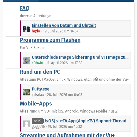
e
B
FAQ
e
diverse Anleitungen
i
L
t
Einstellen von Datum und Uhrzeit
e
r
hgdo
19. Juni 2026 um 14:34
t
ä
Programme zum Flashen
z
g
t
Für Vu+ Boxen
e
e
L
Unterschiede Image Sicherung und VTI Image zum flashen
B
e
c0b41n
11. April 2026 um 17:38
e
t
Rund um den PC
i
z
t
t
Alles zum PC (MacOS, Linux, Windows, etc.). Mit und ohne der Vu+
r
e
L
Putty.exe
ä
B
e
jalsilax
28. Juli 2026 um 04:13
g
e
t
e
Mobile-Apps
i
z
t
t
Alles rund um VU+ mit iOS, Android, Windows Mobile 7 usw.
r
e
L
[tvOS] vu+TV App (AppleTV) Support Thread
tvOS
ä
B
e
goggo16
19. Juli 2026 um 15:32
g
e
t
e
Streaming und Aufnahmen mit der Vu+
i
z