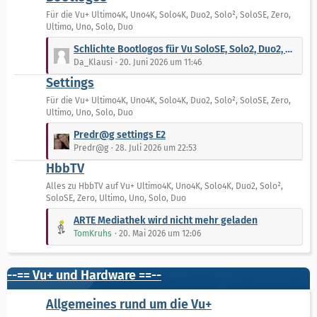
z
r
t
Für die Vu+ Ultimo4K, Uno4K, Solo4K, Duo2, Solo², SoloSE, Zero,
ä
Ultimo, Uno, Solo, Duo
e
g
B
L
Schlichte Bootlogos für Vu SoloSE, Solo2, Duo2, Ultimo, Zero, Solo4K, Uno4K, Ultimo4K, Duo4k
e
e
e
Da_Klausi
20. Juni 2026 um 11:46
i
t
Settings
t
z
r
t
Für die Vu+ Ultimo4K, Uno4K, Solo4K, Duo2, Solo², SoloSE, Zero,
ä
Ultimo, Uno, Solo, Duo
e
g
B
L
Predr@g settings E2
e
e
e
Predr@g
28. Juli 2026 um 22:53
i
t
HbbTV
t
z
r
t
Alles zu HbbTV auf Vu+ Ultimo4K, Uno4K, Solo4K, Duo2, Solo²,
ä
SoloSE, Zero, Ultimo, Uno, Solo, Duo
e
g
B
L
ARTE Mediathek wird nicht mehr geladen
e
e
e
TomKruhs
20. Mai 2026 um 12:06
i
t
t
z
r
t
--== Vu+ und Hardware ==--
ä
e
g
B
Allgemeines rund um die Vu+
e
e