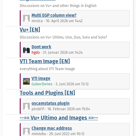
ä
t
Discussions on Vu+ and other things in English
g
e
L
e
Multi EGP column view?
B
e
mrvica
10. April 2026 um 14:42
e
t
Vu+ [EN]
i
z
t
t
Discussions on Vu+ Ultimo, Uno, Duo, Solo and Solo²
r
e
L
Dont work
ä
B
e
hgdo
31. Januar 2026 um 14:24
g
e
t
e
VTI Team Image [EN]
i
z
t
t
everything about VTI Team Image
r
e
L
VTI image
ä
B
e
GaborDenes
3. Juni 2026 um 13:12
g
e
t
e
Tools and Plugins [EN]
i
z
t
t
L
oscamstatus plugin
r
e
e
pirobi11
18. Februar 2026 um 15:04
ä
B
t
--== Vu+ Ultimo and Images ==--
g
e
z
e
i
t
L
Change mac address
t
e
e
mimisiku
29. Juni 2022 um 10:12