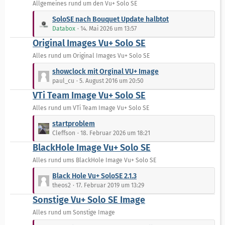
Allgemeines rund um den Vu+ Solo SE
e
i
L
t
SoloSE nach Bouquet Update halbtot
e
r
Databox
14. Mai 2026 um 13:57
t
ä
Original Images Vu+ Solo SE
z
g
t
Alles rund um Original Images Vu+ Solo SE
e
e
L
showclock mit Orginal VU+ Image
B
e
paul_cu
5. August 2016 um 20:50
e
t
VTi Team Image Vu+ Solo SE
i
z
t
t
Alles rund um VTi Team Image Vu+ Solo SE
r
e
L
startproblem
ä
B
e
Cleffson
18. Februar 2026 um 18:21
g
e
t
e
BlackHole Image Vu+ Solo SE
i
z
t
t
Alles rund ums BlackHole Image Vu+ Solo SE
r
e
L
Black Hole Vu+ SoloSE 2.1.3
ä
B
e
theos2
17. Februar 2019 um 13:29
g
e
t
e
Sonstige Vu+ Solo SE Image
i
z
t
t
Alles rund um Sonstige Image
r
e
L