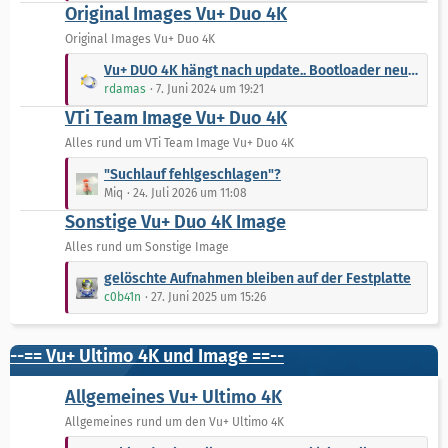
ä
Original Images Vu+ Duo 4K
z
g
t
Original Images Vu+ Duo 4K
e
e
L
Vu+ DUO 4K hängt nach update.. Bootloader neu installieren.
B
e
rdamas
7. Juni 2024 um 19:21
e
t
VTi Team Image Vu+ Duo 4K
i
z
t
t
Alles rund um VTi Team Image Vu+ Duo 4K
r
e
L
"Suchlauf fehlgeschlagen"?
ä
B
e
Miq
24. Juli 2026 um 11:08
g
e
t
e
Sonstige Vu+ Duo 4K Image
i
z
t
t
Alles rund um Sonstige Image
r
e
L
gelöschte Aufnahmen bleiben auf der Festplatte
ä
B
e
c0b41n
27. Juni 2025 um 15:26
g
e
t
e
i
z
t
t
--== Vu+ Ultimo 4K und Image ==--
r
e
ä
B
Allgemeines Vu+ Ultimo 4K
g
e
Allgemeines rund um den Vu+ Ultimo 4K
e
i
L