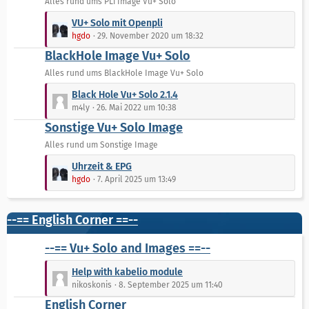
t
Alles rund ums PLi Image Vu+ Solo
r
e
L
VU+ Solo mit Openpli
ä
B
e
hgdo
29. November 2020 um 18:32
g
e
t
e
BlackHole Image Vu+ Solo
i
z
t
t
Alles rund ums BlackHole Image Vu+ Solo
r
e
L
Black Hole Vu+ Solo 2.1.4
ä
B
e
m4ly
26. Mai 2022 um 10:38
g
e
t
e
Sonstige Vu+ Solo Image
i
z
t
t
Alles rund um Sonstige Image
r
e
L
Uhrzeit & EPG
ä
B
e
hgdo
7. April 2025 um 13:49
g
e
t
e
i
z
t
t
--== English Corner ==--
r
e
ä
B
--== Vu+ Solo and Images ==--
g
e
L
e
i
Help with kabelio module
e
t
nikoskonis
8. September 2025 um 11:40
t
r
English Corner
z