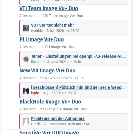
e
t
VTi Team Image Vu+ Duo
i
z
t
t
Alles rund um VTi Team Image Vu+ Duo
r
e
L
VU+ Startet nicht mehr
ä
B
e
wohliks
7. Juli 2026 um 08:01
g
e
t
e
PLi Image Vu+ Duo
i
z
t
t
Alles rund ums PLi Image Vu+ Duo
r
e
L
Tuner - Einstellungen bei openpli-7.3-release-vuduo-20200810!!!
ä
B
e
Radar
1. August 2021 um 16:16
g
e
t
e
New VIX Image Vu+ Duo
i
z
t
t
Alles rund ums New VIX Image Vu+ Duo
r
e
L
[Geschlossen] Plötzlich minibild der serie/sendung beim umschalten
ä
B
e
hgdo
14. Juli 2020 um 23:07
g
e
t
e
BlackHole Image Vu+ Duo
i
z
t
t
Alles rund ums BlackHole Image Vu+ Duo
r
e
L
Probleme mit der Aufnahme
ä
B
e
Hidric
28. November 2020 um 17:44
g
e
t
e
Sonstige Vu+ DUO Image
i