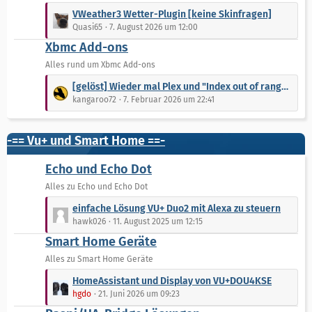
B
L
VWeather3 Wetter-Plugin [keine Skinfragen]
e
e
Quasi65
7. August 2026 um 12:00
i
t
Xbmc Add-ons
t
z
r
t
Alles rund um Xbmc Add-ons
ä
e
L
[gelöst] Wieder mal Plex und "Index out of range" / stört 2FA und/oder fehlender Port?
g
B
e
kangaroo72
7. Februar 2026 um 22:41
e
e
t
i
z
t
t
-== Vu+ und Smart Home ==-
r
e
ä
B
Echo und Echo Dot
g
e
Alles zu Echo und Echo Dot
e
i
L
t
einfache Lösung VU+ Duo2 mit Alexa zu steuern
e
r
hawk026
11. August 2025 um 12:15
t
ä
Smart Home Geräte
z
g
t
Alles zu Smart Home Geräte
e
e
L
HomeAssistant und Display von VU+DOU4KSE
B
e
hgdo
21. Juni 2026 um 09:23
e
t