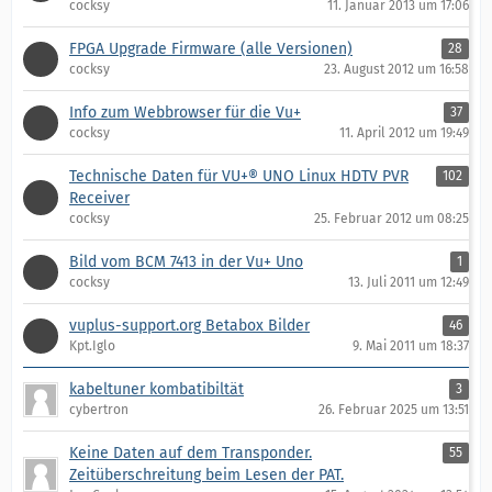
cocksy
11. Januar 2013 um 17:06
FPGA Upgrade Firmware (alle Versionen)
28
cocksy
23. August 2012 um 16:58
Info zum Webbrowser für die Vu+
37
cocksy
11. April 2012 um 19:49
Technische Daten für VU+® UNO Linux HDTV PVR
102
Receiver
cocksy
25. Februar 2012 um 08:25
Bild vom BCM 7413 in der Vu+ Uno
1
cocksy
13. Juli 2011 um 12:49
vuplus-support.org Betabox Bilder
46
Kpt.Iglo
9. Mai 2011 um 18:37
kabeltuner kombatibiltät
3
cybertron
26. Februar 2025 um 13:51
Keine Daten auf dem Transponder.
55
Zeitüberschreitung beim Lesen der PAT.