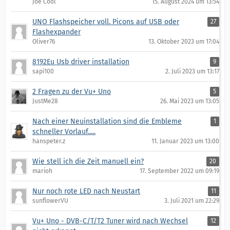
Joe Cool
15. August 2024 um 13:54
UNO Flashspeicher voll. Picons auf USB oder
27
Flashexpander
Oliver76
13. Oktober 2023 um 17:04
8192Eu Usb driver installation
9
sapi100
2. Juli 2023 um 13:17
2 Fragen zu der Vu+ Uno
5
JustMe28
26. Mai 2023 um 13:05
Nach einer Neuinstallation sind die Embleme
1
schneller Vorlauf.....
hanspeter.z
11. Januar 2023 um 13:00
Wie stell ich die Zeit manuell ein?
20
marioh
17. September 2022 um 09:19
Nur noch rote LED nach Neustart
11
sunflowerVU
3. Juli 2021 um 22:29
Vu+ Uno - DVB-C/T/T2 Tuner wird nach Wechsel
12