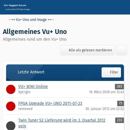
--== Vu+ Uno und Image ==--
Allgemeines Vu+ Uno
Allgemeines rund um den Vu+ Uno
Alle als gelesen markieren
Letzte Antwort
Filter
VU+ WIKI Online
385
Kpt.Iglo
16. März 2026 um 12:43
FPGA Upgrade VU+ UNO 2011-07-23
73
removed
30. Januar 2013 um 22:52
Twin Tuner S2 Lieferung wird im 3. Quartal 2012
233
sein