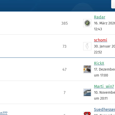
Radar
385
16. März 20
12:43
schomi
73
30. Januar 2
22:52
RickX
47
17. Dezembe
um 17:00
Marti_win7
7
10. Novembe
um 20:11
Suedhesse
on???