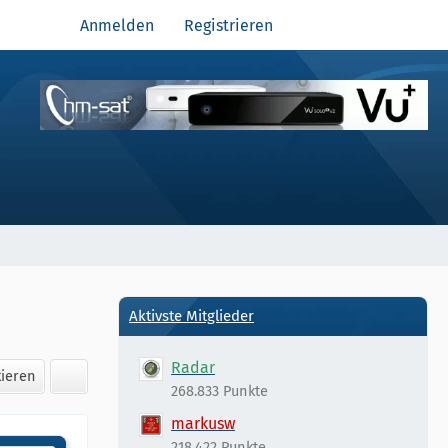
Anmelden
Registrieren
Aktivste Mitglieder
Radar
kieren
268.833 Punkte
markusw
218.422 Punkte