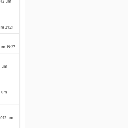
012 um
 um 21:21
 um 19:27
2 um
2 um
2012 um