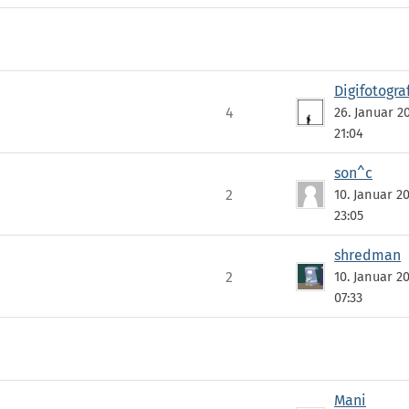
Digifotogra
4
26. Januar 2
21:04
son^c
2
10. Januar 2
23:05
shredman
2
10. Januar 2
07:33
Mani