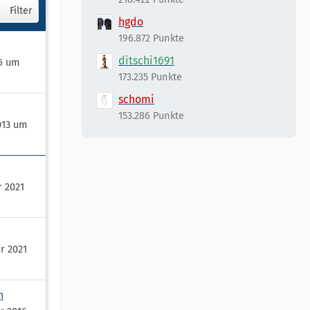
Filter
hgdo
196.872 Punkte
ditschi1691
26 um
173.235 Punkte
schomi
153.286 Punkte
013 um
r 2021
r 2021
n