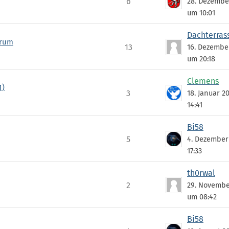
6
28. Dezembe
um 10:01
Dachterras
arum
13
16. Dezembe
um 20:18
Clemens
1)
3
18. Januar 2
14:41
Bi58
5
4. Dezember
17:33
th0rwal
2
29. Novembe
um 08:42
Bi58