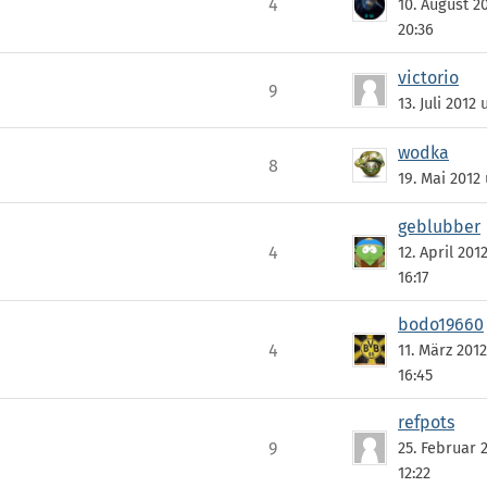
4
10. August 2
20:36
victorio
9
13. Juli 2012
wodka
8
19. Mai 2012
geblubber
4
12. April 201
16:17
bodo19660
4
11. März 201
16:45
refpots
9
25. Februar 
12:22