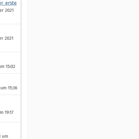
r_erste
er 2021
er 2021
 um 15:02
 um 15:36
m 19:17
21 um