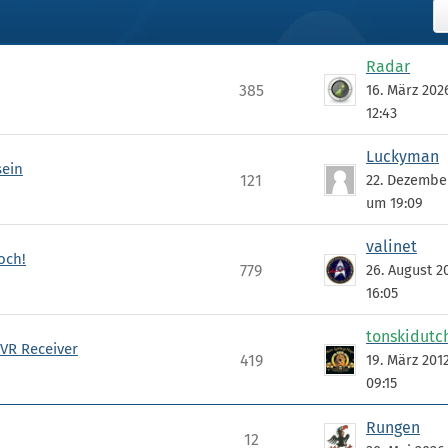
Radar
385
16. März 20
12:43
Luckyman
sein
121
22. Dezembe
um 19:09
valinet
och!
779
26. August 2
16:05
tonskidutc
VR Receiver
419
19. März 201
09:15
Rungen
12