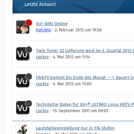
Letzte Antwort
VU+ WIKI Online
Kpt.Iglo
2. Februar 2012 um 19:56
Twin Tuner S2 Lieferung wird im 3. Quartal 2012 
cocksy
4. Mai 2012 um 11:14
HbbTV kommt bis Ende des Monat ---> dauert n
cocksy
4. Mai 2012 um 13:00
Technische Daten für VU+® ULTIMO Linux HDTV P
cocksy
13. September 2011 um 09:05
Lautstärkeeinstellung nur in 5% Stufen