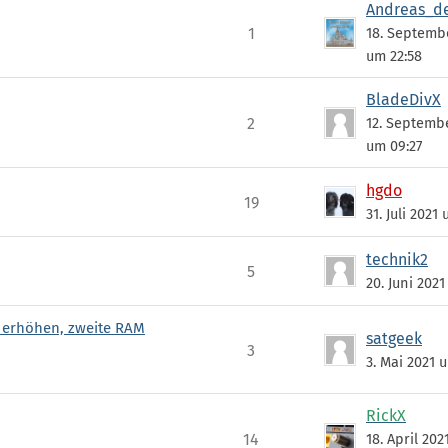
Andreas_de
1
18. Septemb
um 22:58
BladeDivX
2
12. Septemb
um 09:27
hgdo
19
31. Juli 2021
technik2
5
20. Juni 2021
 erhöhen, zweite RAM
satgeek
3
3. Mai 2021 u
RickX
14
18. April 20