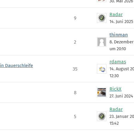
30. Mai 2026
Radar
9
14. Juni 2025
thinman
2
8. Dezember
um 20:10
rdamas
 in Dauerschleife
35
14. August 2
12:30
RickX
8
27. Juni 2024
Radar
5
23. Januar 2
15:42