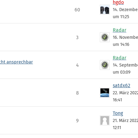
hgdo
60
14. Dezembe
um 11:25
Radar
3
16. Novembe
um 14:16
Radar
icht ansprechbar
4
14. Septemb
um 03:09
satdx62
8
22. März 202
16:41
Tong
9
21. März 202
12:11