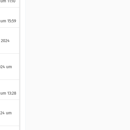
 um 11:10
 um 15:59
 2024
024 um
 um 13:28
024 um