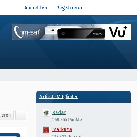
Anmelden
Registrieren
Aktivste Mitglieder
Radar
kieren
268.855 Punkte
markusw
218.422 Punkte