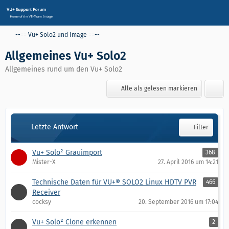
--== Vu+ Solo2 und Image ==--
Allgemeines Vu+ Solo2
Allgemeines rund um den Vu+ Solo2
Alle als gelesen markieren
Letzte Antwort
Filter
Vu+ Solo² Grauimport
368
Mister-X
27. April 2016 um 14:21
Technische Daten für VU+® SOLO2 Linux HDTV PVR
466
Receiver
cocksy
20. September 2016 um 17:04
Vu+ Solo² Clone erkennen
2