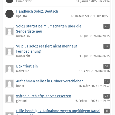
Humorator
31. Januar 2015 um 23:24
Handbuch Solo2, Deutsch
Kpt.Iglo
17. Dezember 2013 um 09:50
Solo2 startet beim umschalten über die
26
Senderliste neu
nurmalso
17. Juni 2026 um 20:35
Vu plus solo2 reagiert nicht mehr auf
39
Fernbedienung
lauserpitt
15. Juni 2026 um 06:35
Box friert ein
52
Malz1902
13. April 2026 um 17:16
Aufnahmen selbst in Ordner verschieben
15
boest
16. März 2026 um 19:42
vsftpd durch sftp-server ersetzen
23
gizmo01
16. Februar 2026 um 19:29
Hilfe benötigt / Aufnahme wegen ungültigem Kanal
17