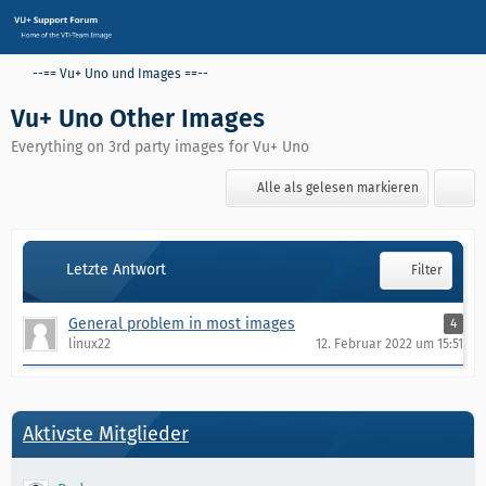
--== Vu+ Uno und Images ==--
Vu+ Uno Other Images
Everything on 3rd party images for Vu+ Uno
Alle als gelesen markieren
Letzte Antwort
Filter
​General problem in most images
4
linux22
12. Februar 2022 um 15:51
Aktivste Mitglieder