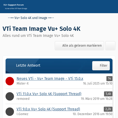
--== Vu+ Solo 4K und Image ==--
VTi Team Image Vu+ Solo 4K
Alles rund um VTi Team Image Vu+ Solo 4K
Alle als gelesen markieren
Letzte Antwort
Filter
Neues VTi - Vu+ Team Image - VTi 15.0.x
14
Mister-X
16. Juli 2025 um 15:10
VTi 11.0.x Vu+ Solo 4K (Support Thread)
1,4k
removed
19. März 2019 um 16:28
VTi 9.0.x Vu+ Solo 4K (Support Thread)
2,2k
I.Gomez
10. Dezember 2016 um 19:50