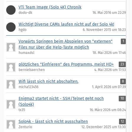
VTi Team Image (Solo 4K) Chronik
dodo-dk
16. Mai 2016 um 22:29
Wichtig! Diverse CAMs laufen nicht auf der Solo 4k!
hgdo
6. November 2015 um 18:23
Vorwärts Springen beim Abspielen von "externen"
1
Files nur über die Help-Taste möglich
humaxdsl
18. Mai 2026 um 17:46
plötzliches "Einfrieren" des Programms, meist HD+
23
berniebaerchen
4. Mai 2026 um 17:53
Wifi lässt sich nicht abschalten.
8
micha123456
1. April 2026 um 07:39
Enigma2 startet nicht - SSH/Telnet geht noch
10
(Solo4k)
tx35
16. März 2026 um 08:24
Solo4k - lässt sich nicht ausschalten
12
Zenturio
12. Dezember 2025 um 13:30