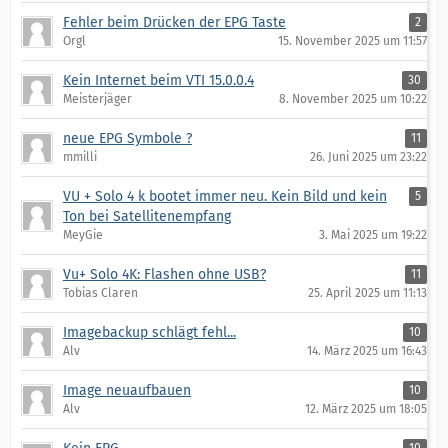
Fehler beim Drücken der EPG Taste
2
Orgl
15. November 2025 um 11:57
Kein Internet beim VTI 15.0.0.4
30
Meisterjäger
8. November 2025 um 10:22
neue EPG Symbole ?
11
mmilli
26. Juni 2025 um 23:22
VU + Solo 4 k bootet immer neu. Kein Bild und kein
5
Ton bei Satellitenempfang
MeyGie
3. Mai 2025 um 19:22
Vu+ Solo 4K: Flashen ohne USB?
11
Tobias Claren
25. April 2025 um 11:13
Imagebackup schlägt fehl...
10
Alv
14. März 2025 um 16:43
Image neuaufbauen
10
Alv
12. März 2025 um 18:05