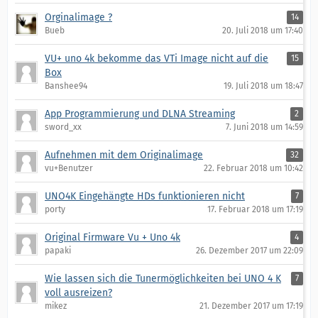
Orginalimage ?
14
Bueb
20. Juli 2018 um 17:40
VU+ uno 4k bekomme das VTi Image nicht auf die
15
Box
Banshee94
19. Juli 2018 um 18:47
App Programmierung und DLNA Streaming
2
sword_xx
7. Juni 2018 um 14:59
Aufnehmen mit dem Originalimage
32
vu+Benutzer
22. Februar 2018 um 10:42
UNO4K Eingehängte HDs funktionieren nicht
7
porty
17. Februar 2018 um 17:19
Original Firmware Vu + Uno 4k
4
papaki
26. Dezember 2017 um 22:09
Wie lassen sich die Tunermöglichkeiten bei UNO 4 K
7
voll ausreizen?
mikez
21. Dezember 2017 um 17:19