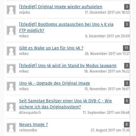
[Erledigt] Original Image wieder aufspielen
3
mijoku
17. Dezember 2017 um 18:53
[Erledigt] Bootlogos austauschen bei Uno 4 K via
3
FTP möglich?
mikez
6. Dezember 2017 um 20:09
Gibt es Wake up Lan für Uno 4K ?
11
mikez
26. November 2017 um 11:27
[Erledigt] Uno 4k wird im Stand by Modus lauwarm
3
mikez
18. November 2017 um 16:22
Uno 4k - Upgrade des Original Image
3
mikez
15. November 2017 um 16:07
Seit Samstag Besitzer einer Uno 4k DVB-C - Wie
6
sichere ich das Originalsystem?
Allesquatsch
11. September 2017 um 06:48
Neues Image ?
8
reimundko
27. August 2017 um 17:35