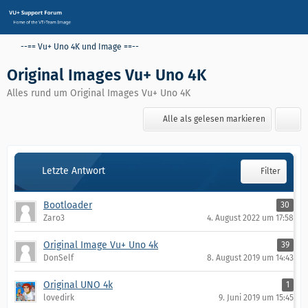
--== Vu+ Uno 4K und Image ==--
Original Images Vu+ Uno 4K
Alles rund um Original Images Vu+ Uno 4K
Alle als gelesen markieren
Letzte Antwort
Filter
Bootloader
30
Zaro3
4. August 2022 um 17:58
Original Image Vu+ Uno 4k
39
DonSelf
8. August 2019 um 14:43
Original UNO 4k
1
lovedirk
9. Juni 2019 um 15:45