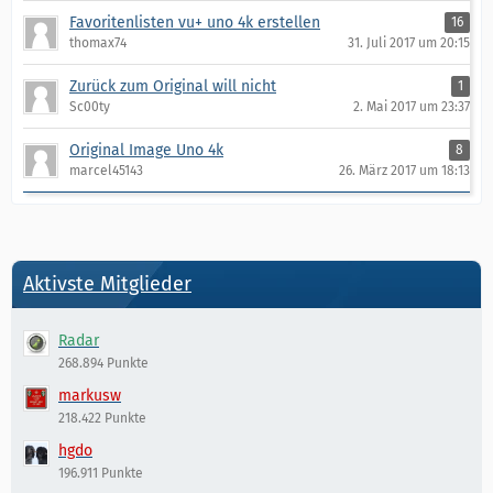
Favoritenlisten vu+ uno 4k erstellen
16
thomax74
31. Juli 2017 um 20:15
Zurück zum Original will nicht
1
Sc00ty
2. Mai 2017 um 23:37
Original Image Uno 4k
8
marcel45143
26. März 2017 um 18:13
Aktivste Mitglieder
Radar
268.894 Punkte
markusw
218.422 Punkte
hgdo
196.911 Punkte