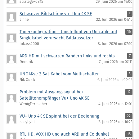
stratege-0815
29. Juni 2026 um 19:00
Schwarzer Bildschirm: vu+ Uno 4K SE
4
Linne
22. Juni 2026 um 04:15
Tunerkonfiguration - Umstellunf von Unicable auf
16
Singlekabel verursacht Bildaussetzer
lukass2000
8. Juni 2026 um 07:10
ARD HD mit schwarzen Rändern links und rechts
7
Dendrik
7. Juni 2026 um 07:11
UNO4Kse 2 Sat-Kabel vom Multischalter
3
Nik Quick
6. Juni 2026 um 09:05
Problem mit Ausgangssignal bei
12
Satellitenempfänger Vu+ Uno 4K SE
WenigFernseher
4. Juni 2026 um 12:01
VU+ Uno 4K SE spinnt bei der Bedienung
22
cosylight
2. Juni 2026 um 16:23
RTL HD, VOX HD und auch ARD und Co dunkel
15