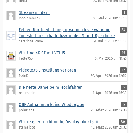
Heba
29. Mai 2026 um 18:32
Streamen intern
1
moslemm123
18. Mai 2026 um 19:18
Fehler: Box bleibt hängen, wenn ich sie während
23
Timeshift ausschalte bzw. in den Stand-By schicke
cartridge_case
9. Mai 2026 um 10:08
VU+ Uno 4K SE mit VTI 15
16
helle955
3. Mai 2026 um 11:43
Videotext-Einstellung verloren
12
PeteD
26. April 2026 um 12:50
Die nette Dame beim Hochfahren
5
rollimedia
1. April 2026 um 16:30
ORF Aufnahmen keine Wiedergabe
5
polaris23
25. März 2026 um 14:33
VU+ reagiert nicht mehr, Display blinkt grün
80
stemeidot
15. März 2026 um 21:32