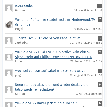
H.265 Codec
11
Gudrun
31. Mai 2024 um 06:58
Vu+ timer Aufnahme startet nicht im Hintergrund, TV
7
geht mit an
Mogel
16. März 2024 um 23:54
Tunertausch VU+ Solo SE von Kabel auf Sat
3
Zaphod42
30. Januar 2024 um 15:52
Vu+ Solo SE V2 Dual DVB-S2: plötzlich kein Video-
9
Signal mehr auf Philips Fernseher 42PFL8404H / 12
Kurai
21. August 2023 um 23:29
Wechsel von Sat auf Kabel mit VU+ Solo SE V2
7
pingi
12. August 2023 um 00:10
Deep standby aktivieren und wieder deaktivieren
9
(also wieder einschalten)
Gudrun
19. Mai 2023 um 09:01
VU+Solo SE V2 Kabel jetzt für die Tonne ?
6