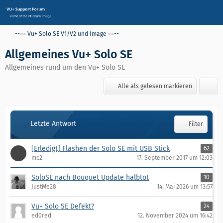
--== Vu+ Solo SE V1/V2 und Image ==--
Allgemeines Vu+ Solo SE
Allgemeines rund um den Vu+ Solo SE
Alle als gelesen markieren
Letzte Antwort
Filter
[Erledigt] Flashen der Solo SE mit USB Stick
62
mc2
17. September 2017 um 12:03
SoloSE nach Bouquet Update halbtot
10
JustMe28
14. Mai 2026 um 13:57
Vu+ Solo SE Defekt?
24
ed0red
12. November 2024 um 16:42