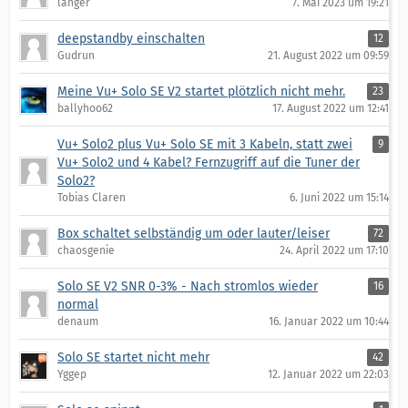
langer
7. Mai 2023 um 19:21
deepstandby einschalten
12
Gudrun
21. August 2022 um 09:59
Meine Vu+ Solo SE V2 startet plötzlich nicht mehr.
23
ballyhoo62
17. August 2022 um 12:41
Vu+ Solo2 plus Vu+ Solo SE mit 3 Kabeln, statt zwei
9
Vu+ Solo2 und 4 Kabel? Fernzugriff auf die Tuner der
Solo2?
Tobias Claren
6. Juni 2022 um 15:14
Box schaltet selbständig um oder lauter/leiser
72
chaosgenie
24. April 2022 um 17:10
Solo SE V2 SNR 0-3% - Nach stromlos wieder
16
normal
denaum
16. Januar 2022 um 10:44
Solo SE startet nicht mehr
42
Yggep
12. Januar 2022 um 22:03