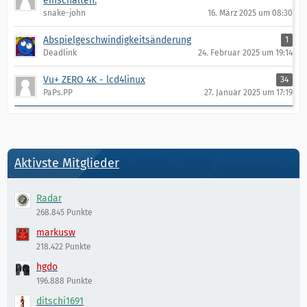
einschalten.
snake-john
16. März 2025 um 08:30
Abspielgeschwindigkeitsänderung
1
Deadlink
24. Februar 2025 um 19:14
Vu+ ZERO 4K - lcd4linux
34
PaPs.PP
27. Januar 2025 um 17:19
Aktivste Mitglieder
Radar
268.845 Punkte
markusw
218.422 Punkte
hgdo
196.888 Punkte
ditschi1691