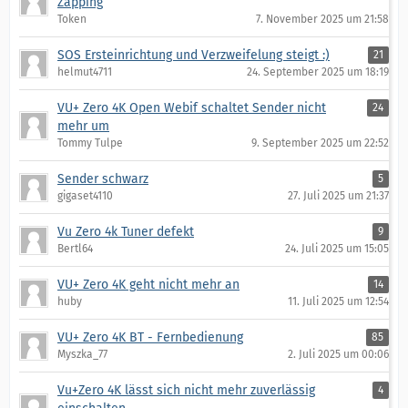
Zapping
Token
7. November 2025 um 21:58
SOS Ersteinrichtung und Verzweifelung steigt :)
21
helmut4711
24. September 2025 um 18:19
VU+ Zero 4K Open Webif schaltet Sender nicht
24
mehr um
Tommy Tulpe
9. September 2025 um 22:52
Sender schwarz
5
gigaset4110
27. Juli 2025 um 21:37
Vu Zero 4k Tuner defekt
9
Bertl64
24. Juli 2025 um 15:05
VU+ Zero 4K geht nicht mehr an
14
huby
11. Juli 2025 um 12:54
VU+ Zero 4K BT - Fernbedienung
85
Myszka_77
2. Juli 2025 um 00:06
Vu+Zero 4K lässt sich nicht mehr zuverlässig
4