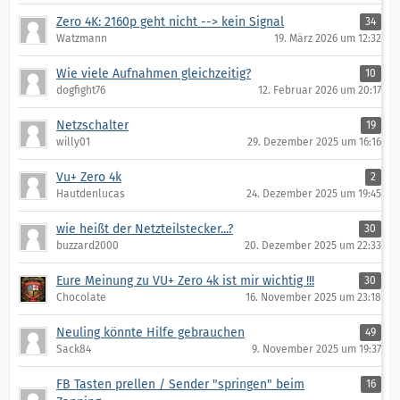
Zero 4K: 2160p geht nicht --> kein Signal
34
Watzmann
19. März 2026 um 12:32
Wie viele Aufnahmen gleichzeitig?
10
dogfight76
12. Februar 2026 um 20:17
Netzschalter
19
willy01
29. Dezember 2025 um 16:16
Vu+ Zero 4k
2
Hautdenlucas
24. Dezember 2025 um 19:45
wie heißt der Netzteilstecker...?
30
buzzard2000
20. Dezember 2025 um 22:33
Eure Meinung zu VU+ Zero 4k ist mir wichtig !!!
30
Chocolate
16. November 2025 um 23:18
Neuling könnte Hilfe gebrauchen
49
Sack84
9. November 2025 um 19:37
FB Tasten prellen / Sender "springen" beim
16