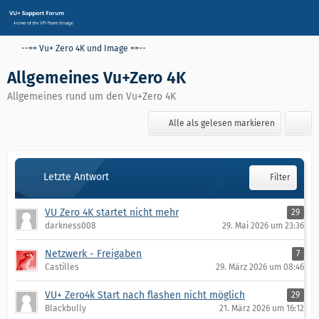
--== Vu+ Zero 4K und Image ==--
Allgemeines Vu+Zero 4K
Allgemeines rund um den Vu+Zero 4K
Alle als gelesen markieren
Letzte Antwort
Filter
VU Zero 4K startet nicht mehr
29
darkness008
29. Mai 2026 um 23:36
Netzwerk - Freigaben
7
Castilles
29. März 2026 um 08:46
VU+ Zero4k Start nach flashen nicht möglich
29
Blackbully
21. März 2026 um 16:12