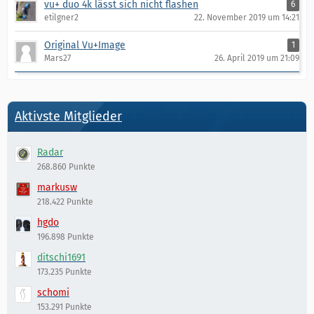
vu+ duo 4k lässt sich nicht flashen
6
etilgner2
22. November 2019 um 14:21
Original Vu+Image
1
Mars27
26. April 2019 um 21:09
Aktivste Mitglieder
Radar
268.860 Punkte
markusw
218.422 Punkte
hgdo
196.898 Punkte
ditschi1691
173.235 Punkte
schomi
153.291 Punkte