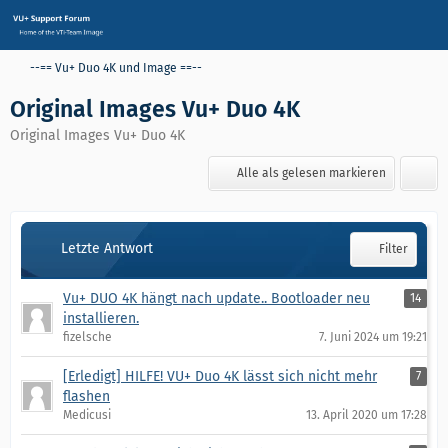
--== Vu+ Duo 4K und Image ==--
Original Images Vu+ Duo 4K
Original Images Vu+ Duo 4K
Alle als gelesen markieren
Letzte Antwort
Filter
Vu+ DUO 4K hängt nach update.. Bootloader neu
14
installieren.
fizelsche
7. Juni 2024 um 19:21
[Erledigt] HILFE! VU+ Duo 4K lässt sich nicht mehr
7
flashen
Medicusi
13. April 2020 um 17:28