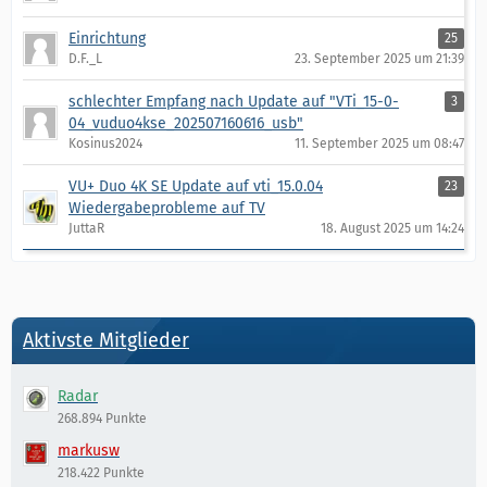
Einrichtung
25
D.F._L
23. September 2025 um 21:39
schlechter Empfang nach Update auf "VTi_15-0-
3
04_vuduo4kse_202507160616_usb"
Kosinus2024
11. September 2025 um 08:47
VU+ Duo 4K SE Update auf vti_15.0.04
23
Wiedergabeprobleme auf TV
JuttaR
18. August 2025 um 14:24
Aktivste Mitglieder
Radar
268.894 Punkte
markusw
218.422 Punkte