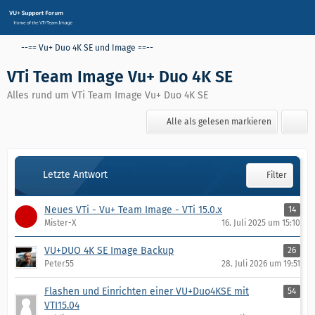
--== Vu+ Duo 4K SE und Image ==--
VTi Team Image Vu+ Duo 4K SE
Alles rund um VTi Team Image Vu+ Duo 4K SE
Alle als gelesen markieren
Letzte Antwort
Filter
Neues VTi - Vu+ Team Image - VTi 15.0.x
14
Mister-X
16. Juli 2025 um 15:10
VU+DUO 4K SE Image Backup
26
Peter55
28. Juli 2026 um 19:51
Flashen und Einrichten einer VU+Duo4KSE mit
54
VTI15.04