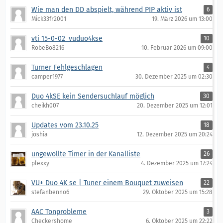
Wie man den DD abspielt, während PIP aktiv ist
6
Mick33fr2001
19. März 2026 um 13:00
vti 15-0-02_vuduo4kse
10
RobeBo8216
10. Februar 2026 um 09:00
Turner Fehlgeschlagen
4
camper1977
30. Dezember 2025 um 02:30
Duo 4kSE kein Sendersuchlauf möglich
30
cheikh007
20. Dezember 2025 um 12:01
Updates vom 23.10.25
18
joshia
12. Dezember 2025 um 20:24
ungewollte Timer in der Kanalliste
26
plexxy
4. Dezember 2025 um 17:24
VU+ Duo 4K se | Tuner einem Bouquet zuweisen
22
stefanbenno6
29. Oktober 2025 um 15:28
AAC Tonprobleme
3
Checkershome
6. Oktober 2025 um 22:22