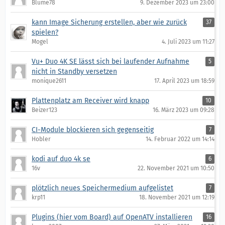
Blume78
9. Dezember 2023 um 23:00
kann Image Sicherung erstellen, aber wie zurück
37
spielen?
Mogel
4. Juli 2023 um 11:27
Vu+ Duo 4K SE lässt sich bei laufender Aufnahme
5
nicht in Standby versetzen
monique2611
17. April 2023 um 18:59
Plattenplatz am Receiver wird knapp
10
Beizer123
16. März 2023 um 09:28
CI-Module blockieren sich gegenseitig
7
Hobler
14. Februar 2022 um 14:14
kodi auf duo 4k se
6
16v
22. November 2021 um 10:50
plötzlich neues Speichermedium aufgelistet
7
krp11
18. November 2021 um 12:19
Plugins (hier vom Board) auf OpenATV installieren
16