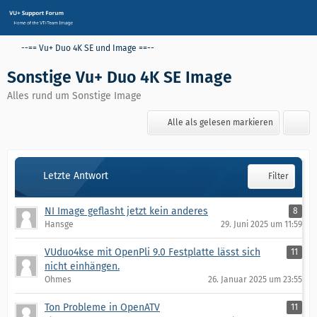
--== Vu+ Duo 4K SE und Image ==--
Sonstige Vu+ Duo 4K SE Image
Alles rund um Sonstige Image
Alle als gelesen markieren
Letzte Antwort
Filter
NI Image geflasht jetzt kein anderes
8
Hansge
29. Juni 2025 um 11:59
VUduo4kse mit OpenPli 9.0 Festplatte lässt sich
11
nicht einhängen.
Ohmes
26. Januar 2025 um 23:55
Ton Probleme in OpenATV
11