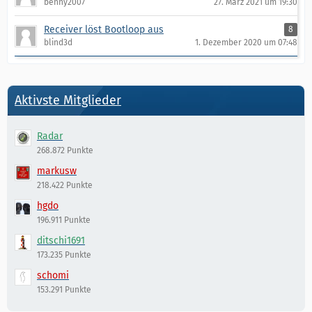
benny2007
27. März 2021 um 19:30
Receiver löst Bootloop aus
8
blind3d
1. Dezember 2020 um 07:48
Aktivste Mitglieder
Radar
268.872 Punkte
markusw
218.422 Punkte
hgdo
196.911 Punkte
ditschi1691
173.235 Punkte
schomi
153.291 Punkte