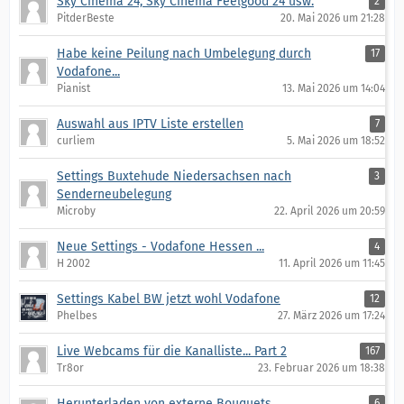
Sky Cinema 24, Sky Cinema Feelgood 24 usw.
2
PitderBeste
20. Mai 2026 um 21:28
Habe keine Peilung nach Umbelegung durch
17
Vodafone...
Pianist
13. Mai 2026 um 14:04
Auswahl aus IPTV Liste erstellen
7
curliem
5. Mai 2026 um 18:52
Settings Buxtehude Niedersachsen nach
3
Senderneubelegung
Microby
22. April 2026 um 20:59
Neue Settings - Vodafone Hessen ...
4
H 2002
11. April 2026 um 11:45
Settings Kabel BW jetzt wohl Vodafone
12
Phelbes
27. März 2026 um 17:24
Live Webcams für die Kanalliste... Part 2
167
Tr8or
23. Februar 2026 um 18:38
Herunterladen von externe Bouquets
6