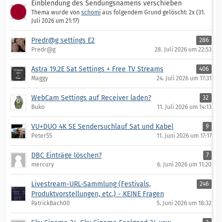
Einblendung des Sendungsnamens verschieben
Thema wurde von
schomi
aus folgendem Grund gelöscht: 2x (
31.
Juli 2026 um 21:17
)
Predr@g settings E2
286
Predr@g
28. Juli 2026 um 22:53
Astra 19.2E Sat Settings + Free TV Streams
406
Maggy
24. Juli 2026 um 17:31
WebCam Settings auf Receiver laden?
32
Buko
11. Juli 2026 um 14:13
VU+DUO 4K SE Sendersuchlauf Sat und Kabel
9
Peter55
11. Juni 2026 um 17:17
DBC Einträge löschen?
7
mercury
6. Juni 2026 um 11:20
Livestream-URL-Sammlung (Festivals,
246
Produktvorstellungen, etc.) - KEINE Fragen
PatrickBach00
5. Juni 2026 um 18:32