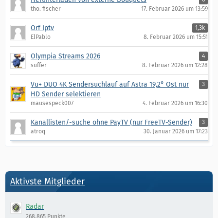
tho. fischer
17. Februar 2026 um 13:59
Orf Iptv
1,3k
ElPablo
8. Februar 2026 um 15:51
Olympia Streams 2026
4
suffer
8. Februar 2026 um 12:28
Vu+ DUO 4K Sendersuchlauf auf Astra 19,2° Ost nur
3
HD Sender selektieren
mausespeck007
4. Februar 2026 um 16:30
Kanallisten/-suche ohne PayTV (nur FreeTV-Sender)
3
atroq
30. Januar 2026 um 17:23
Aktivste Mitglieder
Radar
268.865 Punkte