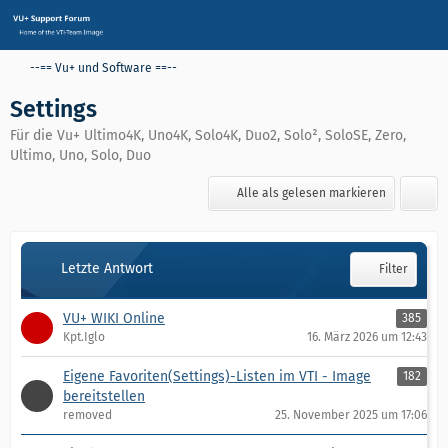
--== Vu+ und Software ==--
Settings
Für die Vu+ Ultimo4K, Uno4K, Solo4K, Duo2, Solo², SoloSE, Zero,
Ultimo, Uno, Solo, Duo
Alle als gelesen markieren
Letzte Antwort
Filter
VU+ WIKI Online
385
Kpt.Iglo
16. März 2026 um 12:43
Eigene Favoriten(Settings)-Listen im VTI - Image
182
bereitstellen
removed
25. November 2025 um 17:06