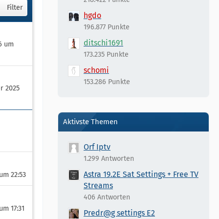
Filter
hgdo
196.877 Punkte
ditschi1691
26 um
173.235 Punkte
schomi
153.286 Punkte
r 2025
Aktivste Themen
Orf Iptv
1.299 Antworten
Astra 19.2E Sat Settings + Free TV
 um 22:53
Streams
406 Antworten
 um 17:31
Predr@g settings E2