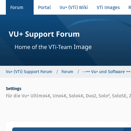
Forum
Portal
Vu+ (VTi) Wiki
VTi Images
R
Vu+ (VTi) Support Forum
Forum
--== Vu+ und Software ==
Settings
Für die Vu+ Ultimo4K, Uno4K, Solo4K, Duo2, Solo², SoloSE, 