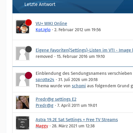
Letzte Antwort
VU+ WIKI Online
Kpt.Iglo
2. Februar 2012 um 19:56
Eigene Favoriten(Settings)-Listen im VTI - Image 
removed
15. Februar 2016 um 19:10
Einblendung des Sendungsnamens verschieben
sprotte24
31. Juli 2026 um 20:18
Thema wurde von
schomi
aus folgendem Grund ge
Predr@g settings E2
Predr@g
7. April 2011 um 19:01
Astra 19.2E Sat Settings + Free TV Streams
Maggy
28. März 2021 um 12:38