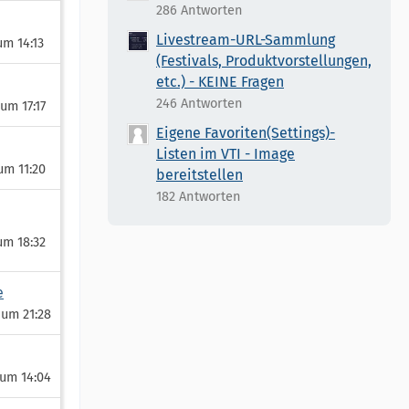
286 Antworten
Livestream-URL-Sammlung
 um 14:13
(Festivals, Produktvorstellungen,
etc.) - KEINE Fragen
246 Antworten
 um 17:17
Eigene Favoriten(Settings)-
Listen im VTI - Image
um 11:20
bereitstellen
182 Antworten
um 18:32
e
 um 21:28
 um 14:04