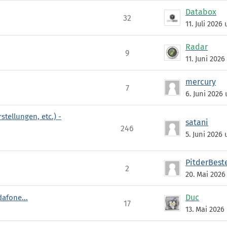
Databox
32
11. Juli 2026
Radar
9
11. Juni 2026
mercury
7
6. Juni 2026 
tellungen, etc.) -
satani
246
5. Juni 2026 
PitderBest
2
20. Mai 2026
Duc
afone...
17
13. Mai 2026