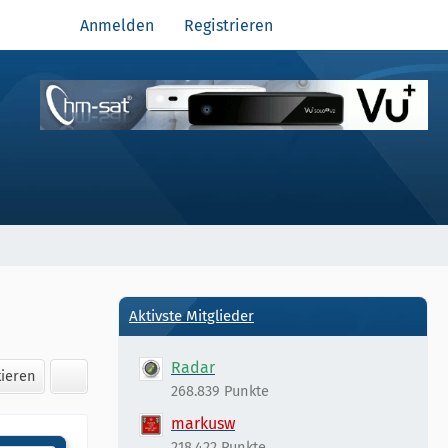
Anmelden
Registrieren
Aktivste Mitglieder
Radar
kieren
268.839 Punkte
markusw
218.422 Punkte