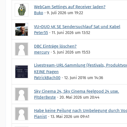
WebCam Settings auf Receiver laden?
Buko
9. Juli 2026 um 19:22
VU+DUO 4K SE Sendersuchlauf Sat und Kabel
Peter55
11. Juni 2026 um 13:52
DBC Einträge löschen?
mercury
5. Juni 2026 um 15:53
Livestream-URL-Sammlung (Festivals, Produktvors
KEINE Fragen
PatrickBach00
12. Juni 2016 um 14:36
Sky Cinema 24, Sky Cinema Feelgood 24 usw.
PitderBeste
20. Mai 2026 um 20:44
Habe keine Peilung nach Umbelegung durch Vod
Pianist
13. Mai 2026 um 09:41