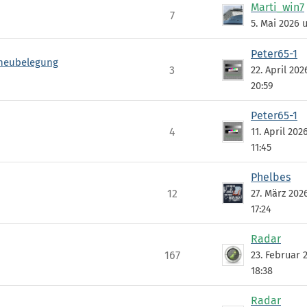
Marti_win7
7
5. Mai 2026 
Peter65-1
rneubelegung
3
22. April 20
20:59
Peter65-1
4
11. April 20
11:45
Phelbes
12
27. März 202
17:24
Radar
167
23. Februar
18:38
Radar