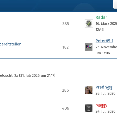
Radar
385
16. März 20
12:43
Peter65-1
bereitstellen
182
25. Novembe
um 17:06
löscht: 2x (
31. Juli 2026 um 21:17
)
Predr@g
286
28. Juli 2026
Maggy
406
24. Juli 2026