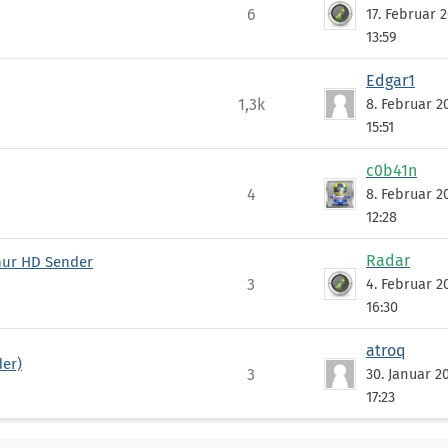
6
17. Februar 
13:59
Edgar1
1,3k
8. Februar 
15:51
c0b41n
4
8. Februar 
12:28
Radar
 nur HD Sender
3
4. Februar 
16:30
atroq
der)
3
30. Januar 2
17:23