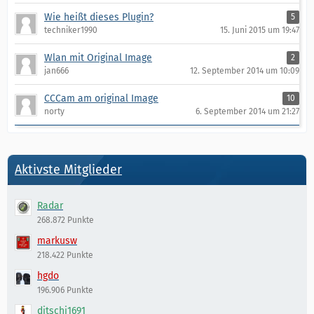
Wie heißt dieses Plugin?
5
techniker1990
15. Juni 2015 um 19:47
Wlan mit Original Image
2
jan666
12. September 2014 um 10:09
CCCam am original Image
10
norty
6. September 2014 um 21:27
Aktivste Mitglieder
Radar
268.872 Punkte
markusw
218.422 Punkte
hgdo
196.906 Punkte
ditschi1691