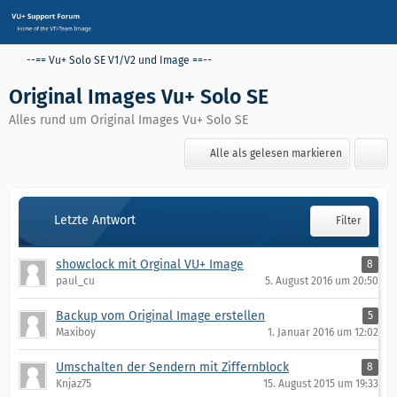
--== Vu+ Solo SE V1/V2 und Image ==--
Original Images Vu+ Solo SE
Alles rund um Original Images Vu+ Solo SE
Alle als gelesen markieren
Letzte Antwort
Filter
showclock mit Orginal VU+ Image
8
paul_cu
5. August 2016 um 20:50
Backup vom Original Image erstellen
5
Maxiboy
1. Januar 2016 um 12:02
Umschalten der Sendern mit Ziffernblock
8
Knjaz75
15. August 2015 um 19:33