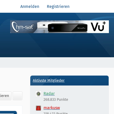
Anmelden
Registrieren
Aktivste Mitglieder
Radar
kieren
268.833 Punkte
markusw
218.422 Punkte