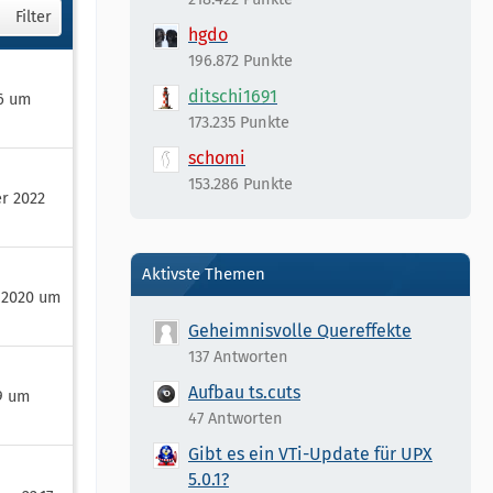
Filter
hgdo
196.872 Punkte
ditschi1691
26 um
173.235 Punkte
schomi
153.286 Punkte
r 2022
Aktivste Themen
 2020 um
Geheimnisvolle Quereffekte
137 Antworten
Aufbau ts.cuts
9 um
47 Antworten
Gibt es ein VTi-Update für UPX
5.0.1?