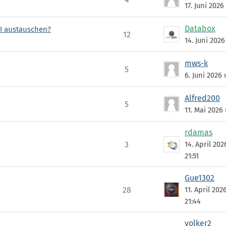
17. Juni 2026
Databox
I austauschen?
12
14. Juni 2026
mws-k
5
6. Juni 2026
Alfred200
5
11. Mai 2026
rdamas
3
14. April 20
21:51
Gue1302
28
11. April 20
21:44
volker2