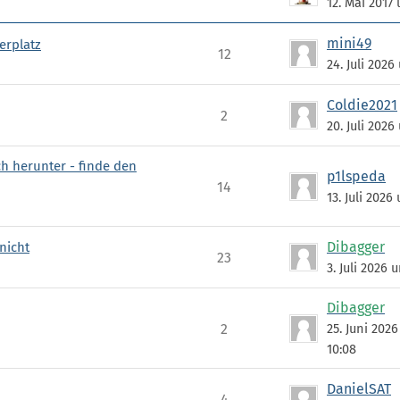
12. Mai 2017 
mini49
erplatz
12
24. Juli 2026
Coldie2021
2
20. Juli 2026
ch herunter - finde den
p1lspeda
14
13. Juli 2026
Dibagger
nicht
23
3. Juli 2026 
Dibagger
2
25. Juni 202
10:08
DanielSAT
4