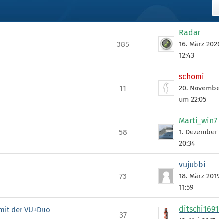
Radar
385
16. März 20
12:43
schomi
11
20. Novembe
um 22:05
Marti_win7
58
1. Dezember
20:34
vujubbi
73
18. März 201
11:59
ditschi1691
 mit der VU+Duo
37