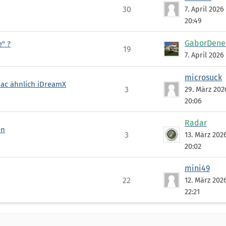
30
7. April 202
20:49
GaborDene
" ?
19
7. April 2026
microsuck
ac ähnlich iDreamX
3
29. März 20
20:06
Radar
en
3
13. März 202
20:02
mini49
22
12. März 202
22:21