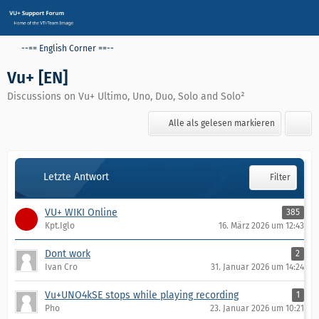
--== English Corner ==--
Vu+ [EN]
Discussions on Vu+ Ultimo, Uno, Duo, Solo and Solo²
Alle als gelesen markieren
Letzte Antwort
Filter
VU+ WIKI Online
385
Kpt.Iglo
16. März 2026 um 12:43
Dont work
2
Ivan Cro
31. Januar 2026 um 14:24
Vu+UNO4kSE stops while playing recording
1
Pho
23. Januar 2026 um 10:21