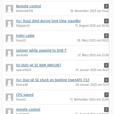
Remote control
3
Antonio8319
16. November 2025 um 14:42
Vu+ Duo2 died during long time standby
3
SkipperLV
11. August 2025 um 20:56
Hdmi cable
6
linux22
28. März 2025 um 09:22
spinner while zapping to DVB-T
darko88
27. März 2025 um 23:30
VU DUO 4K SE RAM AMOUNT
3
space0020
31. Januar 2025 um 16:37
Vu+ Duo 4K SE stuck on booting OpenATV 7.5.1
4
KonradK
29. Januar 2025 um 12:17
CPU speed
1
linux22
17. November 2024 um 22:06
remote control
3