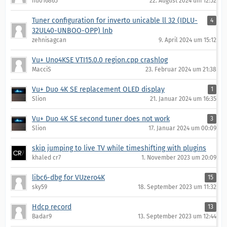
hu016865
22. August 2024 um 12:52
Tuner configuration for inverto unicable ll 32 (IDLU-
4
32UL40-UNBOO-OPP) lnb
zehnisagcan
9. April 2024 um 15:12
Vu+ Uno4KSE VTI15.0.0 region.cpp crashlog
MacciS
23. Februar 2024 um 21:38
Vu+ Duo 4K SE replacement OLED display
1
Slion
21. Januar 2024 um 16:35
Vu+ Duo 4K SE second tuner does not work
3
Slion
17. Januar 2024 um 00:09
skip jumping to live TV while timeshifting with plugins
khaled cr7
1. November 2023 um 20:09
libc6-dbg for VUzero4K
15
sky59
18. September 2023 um 11:32
Hdcp record
13
Badar9
13. September 2023 um 12:44