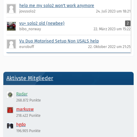
help me my solo2 won't work anymore
jovusolo2
24. Juli 2023 um 18:21
vu+ solo2 old (newbee)
2
bibo_norway
22. März 2023 um 15:22
Vu Duo Motorised Setup Non USALS help
eurobuff
22. Oktober 2022 um 21:25
Aktivste Mitglieder
Radar
268.872 Punkte
markusw
218.422 Punkte
hgdo
196.905 Punkte