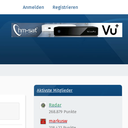
Anmelden
Registrieren
Aktivste Mitglieder
Radar
268.879 Punkte
markusw
218.422 Punkte