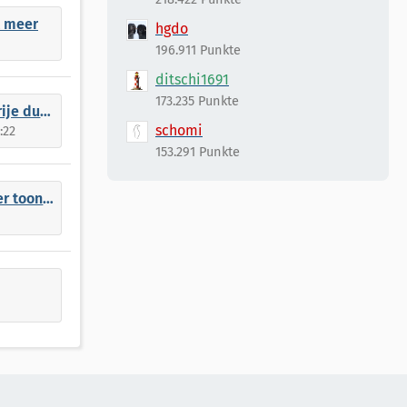
t meer
hgdo
196.911 Punkte
ditschi1691
173.235 Punkte
 kanalen
schomi
:22
153.291 Punkte
n ikonen