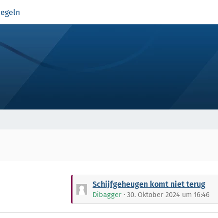
egeln
L
Schijfgeheugen komt niet terug
e
Dibagger
30. Oktober 2024 um 16:46
t
z