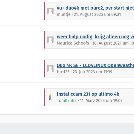
t
L
vu+ duo4k met pure2, pvr start nie
e
e
muntje
21. August 2025 um 09:31
B
t
e
z
i
t
L
weer hulp nodig; krijg alleen nog vrije duitse
t
e
e
Maurice Schoofs
18. August 2021 um 10
r
B
t
ä
e
z
g
i
t
L
Duo 4K SE - LCD4LINUX Openweather toont gee
e
t
e
e
bird23
23. Juli 2023 um 13:39
r
B
t
ä
e
z
g
i
t
L
instal ccam 231 op ultimo 4k
e
t
e
e
TomKruhs
11. März 2023 um 19:07
r
B
t
ä
e
z
g
i
t
e
t
e
r
B