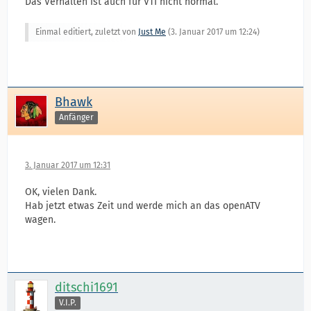
Das Verhalten ist auch für VTI nicht normal.
Einmal editiert, zuletzt von
Just Me
(
3. Januar 2017 um 12:24
)
Bhawk
Anfänger
3. Januar 2017 um 12:31
OK, vielen Dank.
Hab jetzt etwas Zeit und werde mich an das openATV
wagen.
ditschi1691
V.I.P.