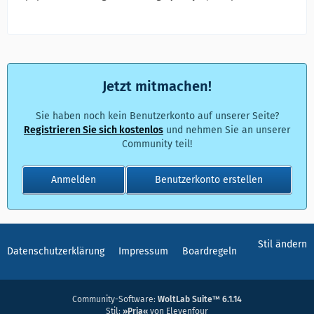
Jetzt mitmachen!
Sie haben noch kein Benutzerkonto auf unserer Seite?
Registrieren Sie sich kostenlos
und nehmen Sie an unserer
Community teil!
Anmelden
Benutzerkonto erstellen
Stil ändern
Datenschutzerklärung
Impressum
Boardregeln
Community-Software:
WoltLab Suite™ 6.1.14
Stil:
»Pria«
von Elevenfour