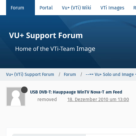
Forum
Portal
Vu+ (VTi) Wiki
VTi Images
R
Vu+ (VTi) Support Forum
Forum
--== Vu+ Solo und Image 
USB DVB-T: Hauppauge WinTV Nova-T am Feed
removed
18. Dezember 2010 um 13:00