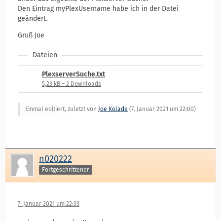
Den Eintrag myPlexUsername habe ich in der Datei
geändert.
Gruß Joe
Dateien
PlexserverSuche.txt
5,23 kB – 2 Downloads
Einmal editiert, zuletzt von
Joe Kolade
(
7. Januar 2021 um 22:00
)
n020222
Fortgeschrittener
7. Januar 2021 um 22:33