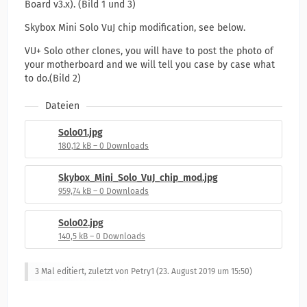
Board v3.x). (Bild 1 und 3)
Skybox Mini Solo VuJ chip modification, see below.
VU+ Solo other clones, you will have to post the photo of
your motherboard and we will tell you case by case what
to do.(Bild 2)
Dateien
Solo01.jpg
180,12 kB – 0 Downloads
Skybox_Mini_Solo_VuJ_chip_mod.jpg
959,74 kB – 0 Downloads
Solo02.jpg
140,5 kB – 0 Downloads
3 Mal editiert, zuletzt von Petry1 (
23. August 2019 um 15:50
)