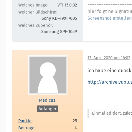
-------------------------
Welches Image
VTi 15.0.02
hier folgt ne Signatu
Welcher Bildschirm
Screenshot erstellen
Sony KD-49XF7005
Welches Zubehör
Samsung SPF-105P
13. April 2020 um 16:02
ich habe eine duo4k 
http://archive.vupl
Medicusi
Anfänger
Einmal editiert, zule
Punkte
25
Beiträge
4