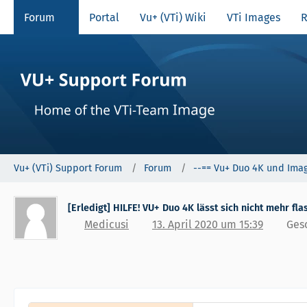
Forum
Portal
Vu+ (VTi) Wiki
VTi Images
R
Vu+ (VTi) Support Forum
Forum
--== Vu+ Duo 4K und Imag
[Erledigt] HILFE! VU+ Duo 4K lässt sich nicht mehr fl
Medicusi
13. April 2020 um 15:39
Ges