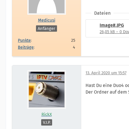
Dateien
Medicusi
Image#.JPG
Anfänger
26,05 kB – 0 D
Punkte
25
Beiträge
4
13. April 2020 um 15:57
Hast Du eine Duo4 o
Der Ordner auf dem S
RickX
V.I.P.