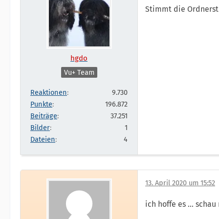
Stimmt die Ordnerst
hgdo
Vu+ Team
Reaktionen
9.730
Punkte
196.872
Beiträge
37.251
Bilder
1
Dateien
4
13. April 2020 um 15:52
ich hoffe es ... schau