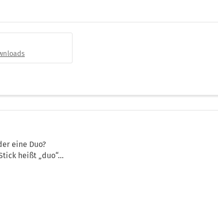
ownloads
der eine Duo?
tick heißt „duo“...