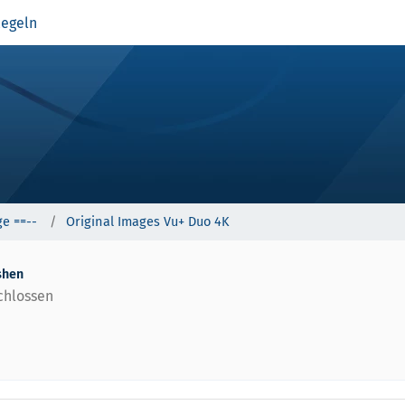
egeln
e ==--
Original Images Vu+ Duo 4K
ashen
chlossen