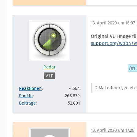
13. April 2020 um 16:07
Original VU Image f
support.org/wbb4/
Radar
Im 
V.I.P.
2 Mal editiert, zulet
Reaktionen
4.664
Punkte
268.839
Beiträge
52.801
13. April 2020 um 17:28