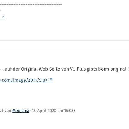
------------------------------------
r
... auf der Original Web Seite von VU Plus gibts beim original
us.com/image/2011/5.8/
tzt von
Medicusi
(
13. April 2020 um 16:03
)