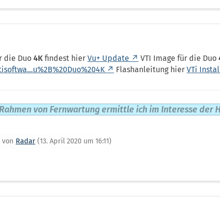
ür die Duo
4K
findest hier
Vu+ Update
VTI Image für die Duo
vtisoftwa…u%2B%20Duo%204K
Flashanleitung hier
VTi Insta
Rahmen von Fernwartung ermittle ich im Interesse der H
zt von
Radar
(
13. April 2020 um 16:11
)