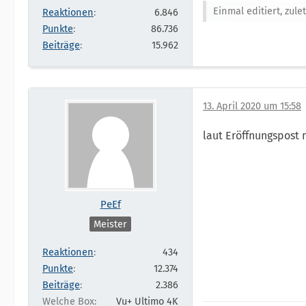
Einmal editiert, zule
Reaktionen
6.846
Punkte
86.736
Beiträge
15.962
13. April 2020 um 15:58
laut Eröffnungspost 
PeEf
Meister
Reaktionen
434
Punkte
12.374
Beiträge
2.386
Welche Box
Vu+ Ultimo 4K