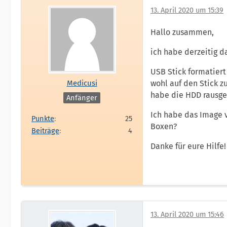
13. April 2020 um 15:39
Hallo zusammen,
ich habe derzeitig d
USB Stick formatiert 
Medicusi
wohl auf den Stick zu
habe die HDD rausgez
Anfänger
Ich habe das Image v
Punkte
25
Boxen?
Beiträge
4
Danke für eure Hilfe!
13. April 2020 um 15:46