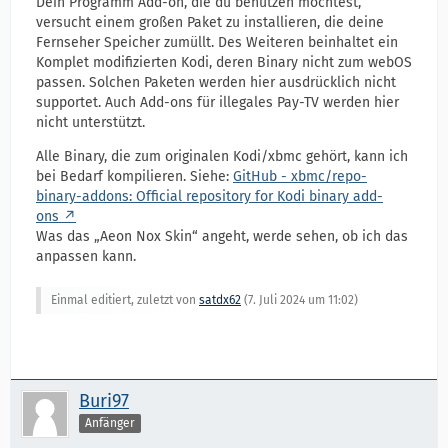
Dein Programm Add-on, die du benutzen möchtest,
versucht einem großen Paket zu installieren, die deine
Fernseher Speicher zumüllt. Des Weiteren beinhaltet ein
Komplet modifizierten Kodi, deren Binary nicht zum webOS
passen. Solchen Paketen werden hier ausdrücklich nicht
supportet. Auch Add-ons für illegales Pay-TV werden hier
nicht unterstützt.
Alle Binary, die zum originalen Kodi/xbmc gehört, kann ich
bei Bedarf kompilieren. Siehe:
GitHub - xbmc/repo-
binary-addons: Official repository for Kodi binary add-
ons
Was das „Aeon Nox Skin“ angeht, werde sehen, ob ich das
anpassen kann.
Einmal editiert, zuletzt von
satdx62
(
7. Juli 2024 um 11:02
)
Buri97
Anfänger