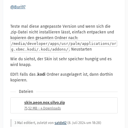
@Buri97
Teste mal diese angepasste Version und wenn sich die
.zip-Datei nicht installieren lässt, einfach entpacken und
kopieren den gesamten Ordner nach:
/media/developer/apps/usr/palm/applications/or
. Neustarten
g.xbmc.kodi/.kodi/addons/
Wie du siehst, der Skin ist sehr speicher hungrig und es
wird knapp.
EDIT: Falls das
.kodi
Ordner ausgelagert ist, dann dorthin
kopieren.
Dateien
skin.aeon.nox.silvo.zip
75,52 MB – 4 Downloads
3 Mal editiert, zuletzt von
satdx62
(
8. Juli 2024 um 18:28
)