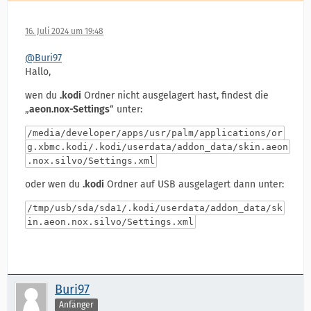
16. Juli 2024 um 19:48
@Buri97
Hallo,
wen du
.kodi
Ordner nicht ausgelagert hast, findest die
„
aeon.nox-Settings
“ unter:
/media/developer/apps/usr/palm/applications/or
g.xbmc.kodi/.kodi/userdata/addon_data/skin.aeon
.nox.silvo/Settings.xml
oder wen du
.kodi
Ordner auf USB ausgelagert dann unter:
/tmp/usb/sda/sda1/.kodi/userdata/addon_data/sk
in.aeon.nox.silvo/Settings.xml
Buri97
Anfänger