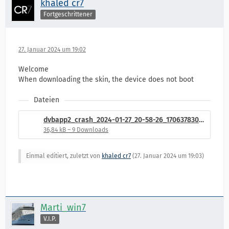
khaled cr7
Fortgeschrittener
27. Januar 2024 um 19:02
Welcome
When downloading the skin, the device does not boot
Dateien
dvbapp2_crash_2024-01-27_20-58-26_1706378306.log
36,84 kB – 9 Downloads
Einmal editiert, zuletzt von
khaled cr7
(
27. Januar 2024 um 19:03
)
Marti_win7
V.I.P.