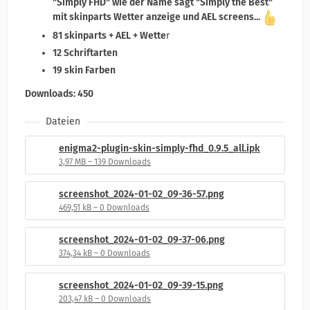
"Simply FHD" wie der Name sagt "Simply the Best"
mit skinparts Wetter anzeige und AEL screens...
81 skinparts + AEL + Wette
r
12 Schriftarten
19 skin Farben
Downloads: 450
Dateien
enigma2-plugin-skin-simply-fhd_0.9.5_all.ipk
3,97 MB – 139 Downloads
screenshot_2024-01-02_09-36-57.png
469,51 kB – 0 Downloads
screenshot_2024-01-02_09-37-06.png
374,34 kB – 0 Downloads
screenshot_2024-01-02_09-39-15.png
203,47 kB – 0 Downloads