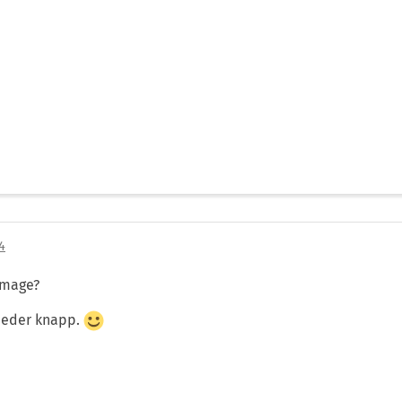
4
Image?
wieder knapp.