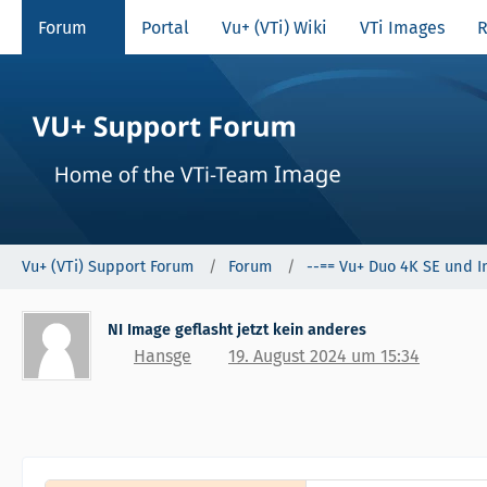
Forum
Portal
Vu+ (VTi) Wiki
VTi Images
R
Vu+ (VTi) Support Forum
Forum
--== Vu+ Duo 4K SE und I
NI Image geflasht jetzt kein anderes
Hansge
19. August 2024 um 15:34