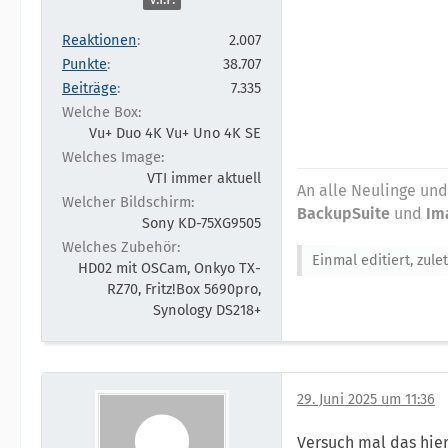
Reaktionen
2.007
Punkte
38.707
Beiträge
7.335
Welche Box
Vu+ Duo 4K Vu+ Uno 4K SE
Welches Image
VTI immer aktuell
An alle Neulinge und
Welcher Bildschirm
BackupSuite
und
Im
Sony KD-75XG9505
Welches Zubehör
Einmal editiert, zule
HD02 mit OSCam, Onkyo TX-
RZ70, Fritz!Box 5690pro,
Synology DS218+
29. Juni 2025 um 11:36
Versuch mal das hie