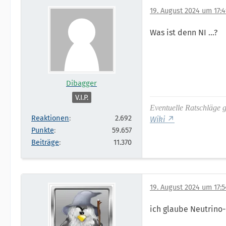
19. August 2024 um 17:
Was ist denn NI ...?
Dibagger
V.I.P.
Eventuelle Ratschläge 
Reaktionen
2.692
Wiki
Punkte
59.657
Beiträge
11.370
19. August 2024 um 17:5
ich glaube Neutrino