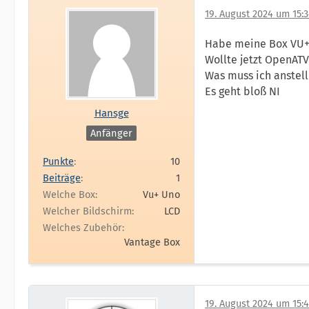
19. August 2024 um 15:
Habe meine Box VU+U
Wollte jetzt OpenATV
Was muss ich anstel
Es geht bloß NI
Hansge
Anfänger
Punkte
10
Beiträge
1
Welche Box
Vu+ Uno
Welcher Bildschirm
LCD
Welches Zubehör
Vantage Box
19. August 2024 um 15: