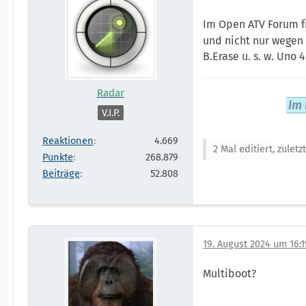
Im Open ATV Forum f
und nicht nur wegen 
B.Erase u. s. w. Uno
Radar
Im 
V.I.P.
Reaktionen
4.669
2 Mal editiert, zulet
Punkte
268.879
Beiträge
52.808
19. August 2024 um 16:1
Multiboot?