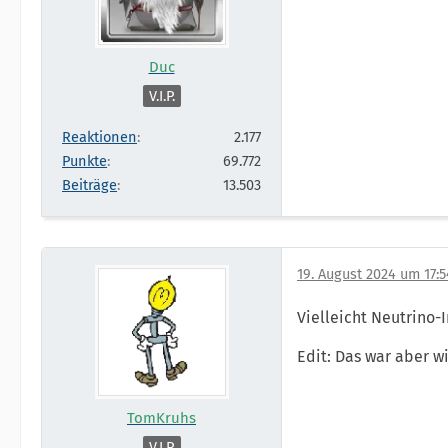
Duc
V.I.P.
Reaktionen
2.177
Punkte
69.772
Beiträge
13.503
19. August 2024 um 17:5
Vielleicht Neutrino-
Edit: Das war aber 
TomKruhs
V.I.P.