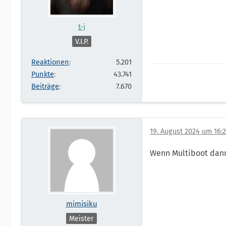
t-j
V.I.P.
Reaktionen
5.201
Punkte
43.741
Beiträge
7.670
19. August 2024 um 16:
Wenn Multiboot dann
mimisiku
Meister