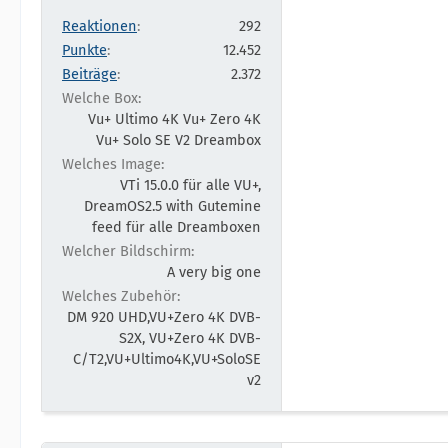
Reaktionen
292
Punkte
12.452
Beiträge
2.372
Welche Box
Vu+ Ultimo 4K Vu+ Zero 4K
Vu+ Solo SE V2 Dreambox
Welches Image
VTi 15.0.0 für alle VU+,
DreamOS2.5 with Gutemine
feed für alle Dreamboxen
Welcher Bildschirm
A very big one
Welches Zubehör
DM 920 UHD,VU+Zero 4K DVB-
S2X, VU+Zero 4K DVB-
C/T2,VU+Ultimo4K,VU+SoloSE
v2