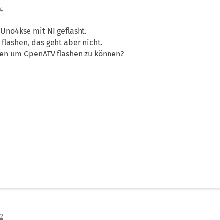
34
no4kse mit NI geflasht.
 flashen, das geht aber nicht.
len um OpenATV flashen zu können?
42