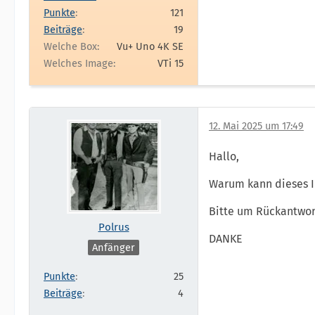
Punkte
121
Beiträge
19
Welche Box
Vu+ Uno 4K SE
Welches Image
VTi 15
12. Mai 2025 um 17:49
Hallo,
Warum kann dieses I
Bitte um Rückantwor
Polrus
DANKE
Anfänger
Punkte
25
Beiträge
4