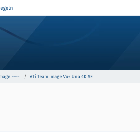
egeln
Image ==--
VTi Team Image Vu+ Uno 4K SE