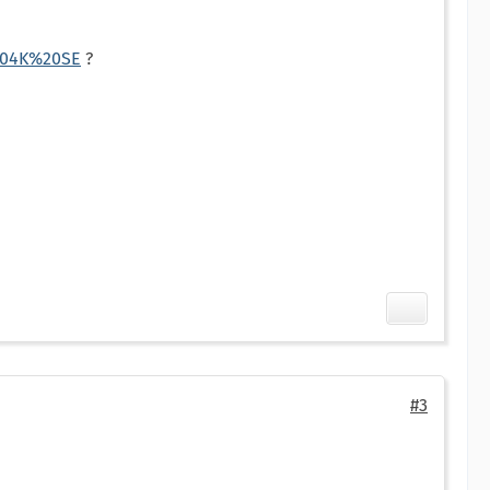
204K%20SE
?
#3