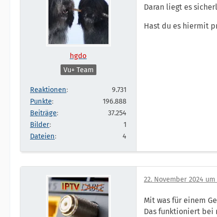
Daran liegt es sicherl
Hast du es hiermit p
hgdo
Vu+ Team
Reaktionen
9.731
Punkte
196.888
Beiträge
37.254
Bilder
1
Dateien
4
22. November 2024 um 
Mit was für einem Ge
Das funktioniert bei