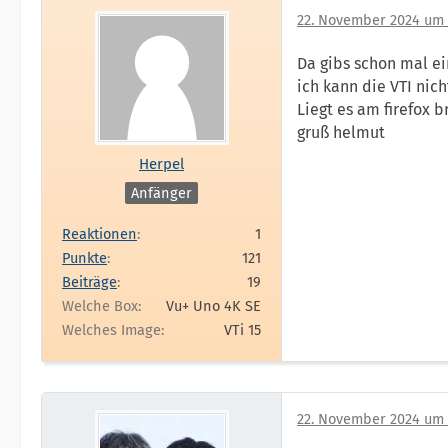
22. November 2024 um 
Da gibs schon mal e
ich kann die VTI ni
Liegt es am firefox 
gruß helmut
Herpel
Anfänger
Reaktionen
1
Punkte
121
Beiträge
19
Welche Box
Vu+ Uno 4K SE
Welches Image
VTi 15
22. November 2024 um 