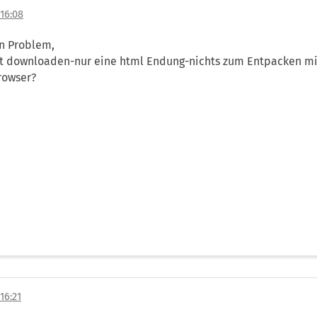
16:08
in Problem,
cht downloaden-nur eine html Endung-nichts zum Entpacken mi
browser?
16:21