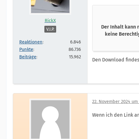
RickX
Der Inhalt kann 
V.I.P.
keine Berechti
Reaktionen
6.846
Punkte
86.736
Beiträge
15.962
Den Download findest
22. November 2024 um 
Wenn ich den Link ank