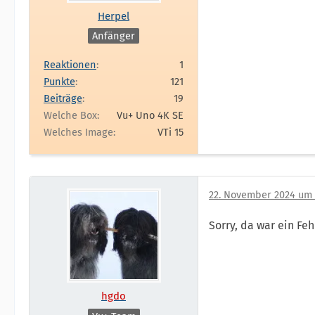
Herpel
Anfänger
Reaktionen
1
Punkte
121
Beiträge
19
Welche Box
Vu+ Uno 4K SE
Welches Image
VTi 15
22. November 2024 um 
Sorry, da war ein Fe
hgdo