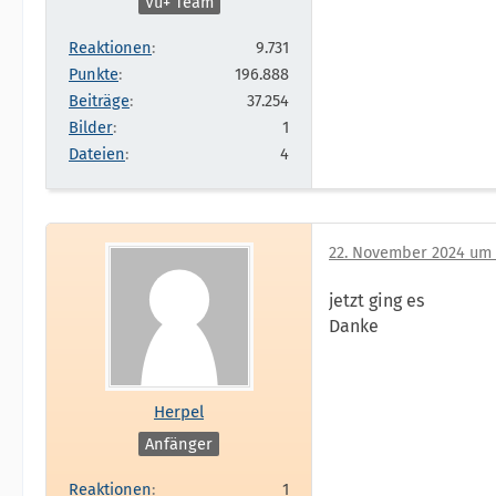
Vu+ Team
Reaktionen
9.731
Punkte
196.888
Beiträge
37.254
Bilder
1
Dateien
4
22. November 2024 um 
jetzt ging es
Danke
Herpel
Anfänger
Reaktionen
1