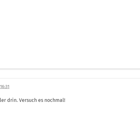
16:31
hler drin. Versuch es nochmal!