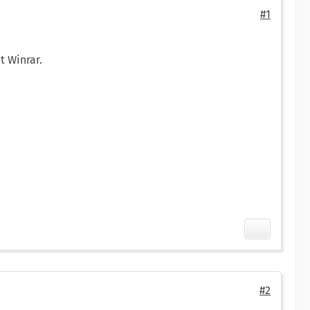
#1
t Winrar.
#2