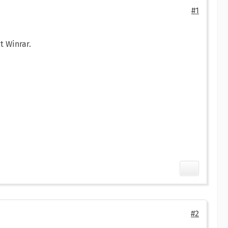
#1
t Winrar.
#2