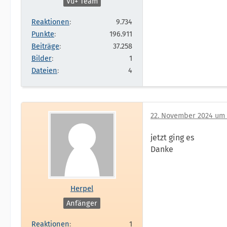
Vu+ Team
Reaktionen
9.734
Punkte
196.911
Beiträge
37.258
Bilder
1
Dateien
4
22. November 2024 um 
jetzt ging es
Danke
Herpel
Anfänger
Reaktionen
1