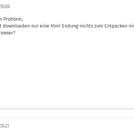
16:08
in Problem,
cht downloaden-nur eine html Endung-nichts zum Entpacken mi
browser?
16:21