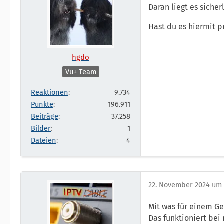
Daran liegt es sicherl
Hast du es hiermit p
hgdo
Vu+ Team
Reaktionen
9.734
Punkte
196.911
Beiträge
37.258
Bilder
1
Dateien
4
22. November 2024 um 
Mit was für einem Ge
Das funktioniert bei