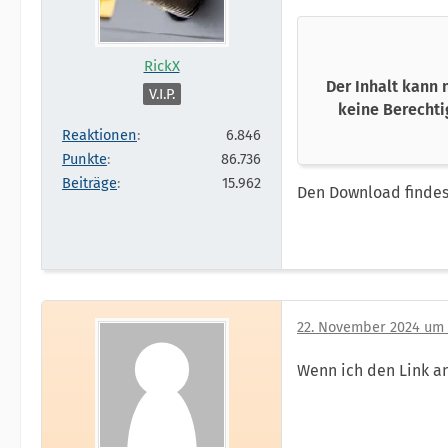
RickX
Der Inhalt kann 
V.I.P.
keine Berechti
Reaktionen
6.846
Punkte
86.736
Beiträge
15.962
Den Download findest
22. November 2024 um 
Wenn ich den Link ank