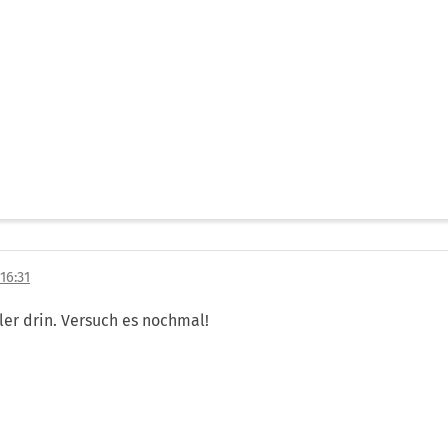
16:31
hler drin. Versuch es nochmal!