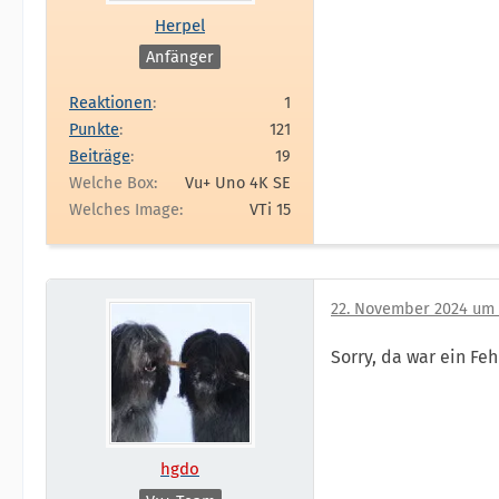
Herpel
Anfänger
Reaktionen
1
Punkte
121
Beiträge
19
Welche Box
Vu+ Uno 4K SE
Welches Image
VTi 15
22. November 2024 um 
Sorry, da war ein Fe
hgdo