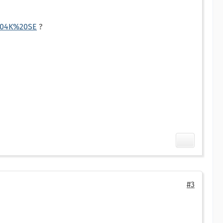
204K%20SE
?
#3