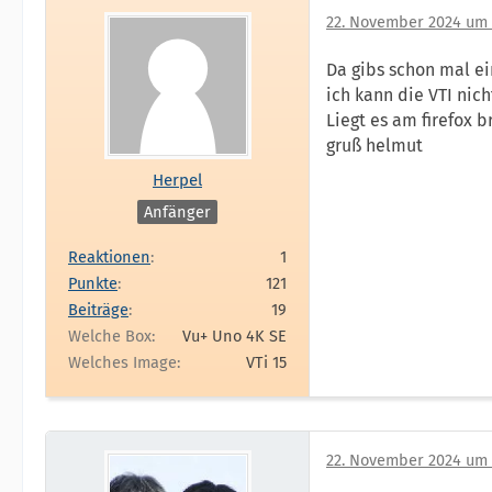
22. November 2024 um 
Da gibs schon mal e
ich kann die VTI ni
Liegt es am firefox 
gruß helmut
Herpel
Anfänger
Reaktionen
1
Punkte
121
Beiträge
19
Welche Box
Vu+ Uno 4K SE
Welches Image
VTi 15
22. November 2024 um 