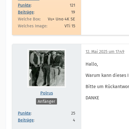
Punkte
121
Beiträge
19
Welche Box
Vu+ Uno 4K SE
Welches Image
VTi 15
12. Mai 2025 um 17:49
Hallo,
Warum kann dieses I
Bitte um Rückantwor
Polrus
DANKE
Anfänger
Punkte
25
Beiträge
4