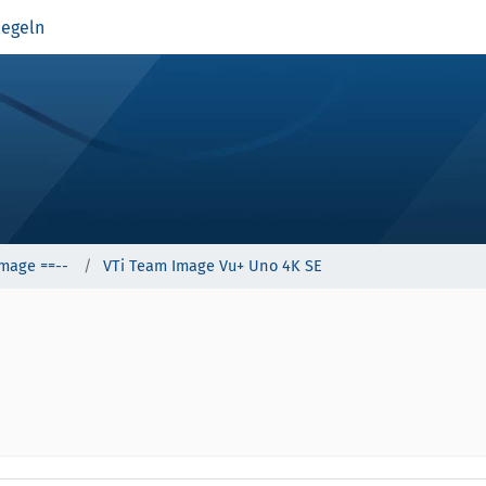
egeln
Image ==--
VTi Team Image Vu+ Uno 4K SE