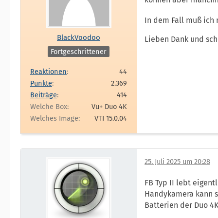
können aber manchm
In dem Fall muß ich 
BlackVoodoo
Lieben Dank und sc
Fortgeschrittener
Reaktionen
44
Punkte
2.369
Beiträge
414
Welche Box
Vu+ Duo 4K
Welches Image
VTI 15.0.04
25. Juli 2025 um 20:28
FB Typ II lebt eigent
Handykamera kann se
Batterien der Duo 4K