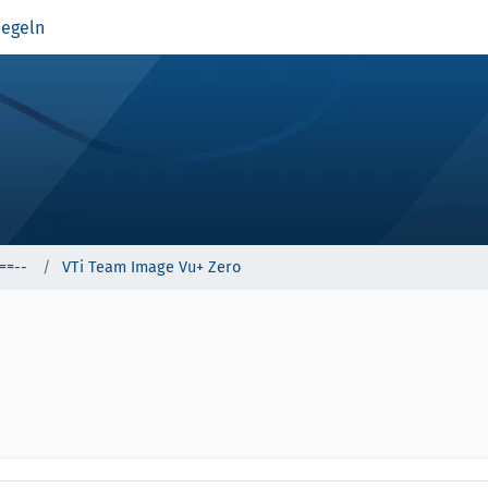
egeln
==--
VTi Team Image Vu+ Zero