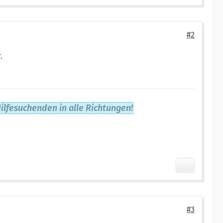
#2
.
ilfesuchenden in alle Richtungen!
#3