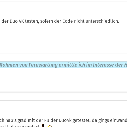
B der Duo 4K testen, sofern der Code nicht unterschiedlich.
Rahmen von Fernwartung ermittle ich im Interesse der H
 Ich hab's grad mit der FB der Duo4k getestet, da gings einwa