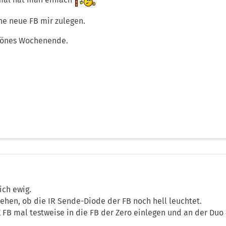
al hat man einfach
ne neue FB mir zulegen.
hönes Wochenende.
lich ewig.
hen, ob die IR Sende-Diode der FB noch hell leuchtet.
 FB mal testweise in die FB der Zero einlegen und an der Duo 