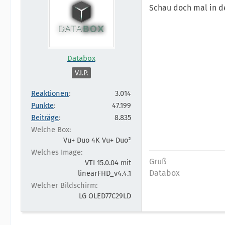
Schau doch mal in de
Databox
V.I.P.
Reaktionen
3.014
Punkte
47.199
Beiträge
8.835
Welche Box
Vu+ Duo 4K Vu+ Duo²
Welches Image
Gruß
VTI 15.0.04 mit
Databox
linearFHD_v4.4.1
Welcher Bildschirm
LG OLED77C29LD