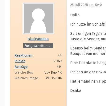
25. Juli 2025 um 17:40
Hallo.
Ich nutze im Schlafz
Seit einigen Tagen '
BlackVoodoo
Taste die Sender, mu
Fortgeschrittener
Ebenso beim Senderwe
Bouquet von meiner
Reaktionen
44
Punkte
2.369
Eine Festplatte häng
Beiträge
414
Ich hab an der Box s
Welche Box
Vu+ Duo 4K
Welches Image
VTI 15.0.04
Hat jemand nen Tipp
Danke