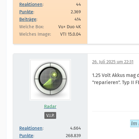
Reaktionen
44
Punkte
2.369
Beiträge
414
Welche Box
Vu+ Duo 4K
Welches Image
VTI 15.0.04
26. Juli 2025 um 22:31
1.25 Volt Akkus mag 
"reparieren". Typ II 
Radar
V.I.P.
Im 
Reaktionen
4.664
Punkte
268.839