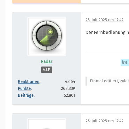
25. Juli 2025 um 17:42
Der Fernbedienung ne
Radar
Im 
V.I.P.
Einmal editiert, zule
Reaktionen
4.664
Punkte
268.839
Beiträge
52.801
25. Juli 2025 um 17:42