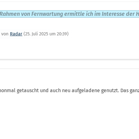
Rahmen von Fernwartung ermittle ich im Interesse der H
zt von
Radar
(
25. Juli 2025 um 20:39
)
honmal getauscht und auch neu aufgeladene genutzt. Das ganz