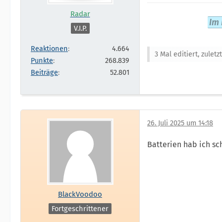
Radar
Im 
V.I.P.
Reaktionen
4.664
3 Mal editiert, zulet
Punkte
268.839
Beiträge
52.801
26. Juli 2025 um 14:18
Batterien hab ich sc
BlackVoodoo
Fortgeschrittener