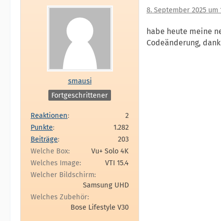
8. September 2025 um 1
habe heute meine neu
Codeänderung, dank
smausi
Fortgeschrittener
Reaktionen
2
Punkte
1.282
Beiträge
203
Welche Box
Vu+ Solo 4K
Welches Image
VTI 15.4
Welcher Bildschirm
Samsung UHD
Welches Zubehör
Bose Lifestyle V30