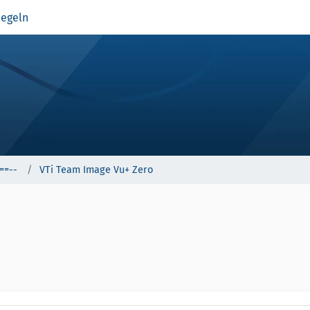
egeln
==--
VTi Team Image Vu+ Zero