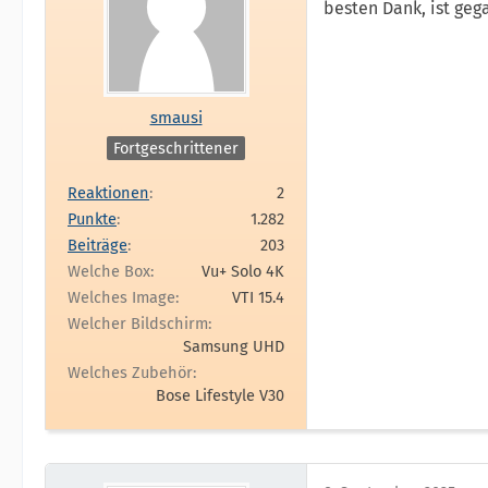
besten Dank, ist ge
smausi
Fortgeschrittener
Reaktionen
2
Punkte
1.282
Beiträge
203
Welche Box
Vu+ Solo 4K
Welches Image
VTI 15.4
Welcher Bildschirm
Samsung UHD
Welches Zubehör
Bose Lifestyle V30