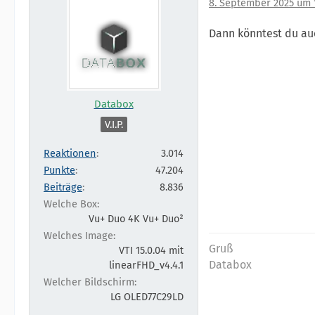
8. September 2025 um 
Dann könntest du au
Databox
V.I.P.
Reaktionen
3.014
Punkte
47.204
Beiträge
8.836
Welche Box
Vu+ Duo 4K Vu+ Duo²
Welches Image
Gruß
VTI 15.0.04 mit
Databox
linearFHD_v4.4.1
Welcher Bildschirm
LG OLED77C29LD