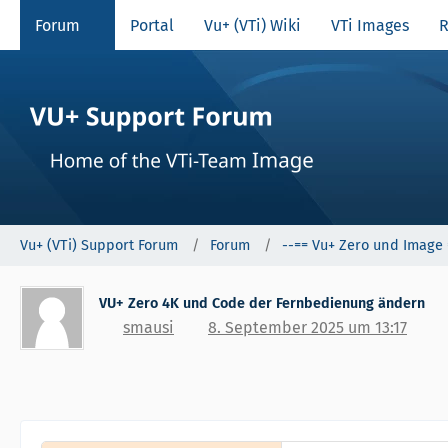
Forum
Portal
Vu+ (VTi) Wiki
VTi Images
R
Vu+ (VTi) Support Forum
Forum
--== Vu+ Zero und Image 
VU+ Zero 4K und Code der Fernbedienung ändern
smausi
8. September 2025 um 13:17