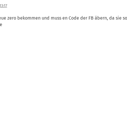
3:17
e zero bekommen und muss en Code der FB äbern, da sie sonst 
e