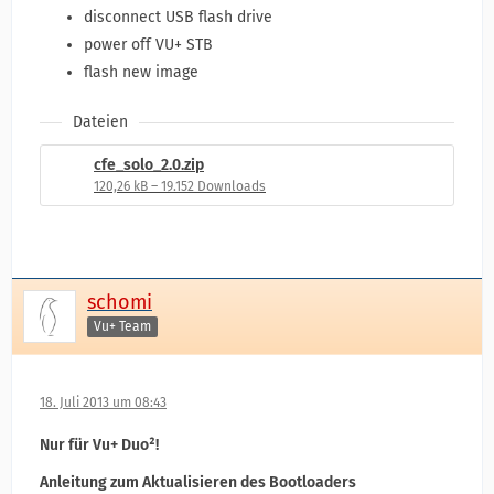
disconnect USB flash drive
power off VU+ STB
flash new image
Dateien
cfe_solo_2.0.zip
120,26 kB – 19.152 Downloads
schomi
Vu+ Team
18. Juli 2013 um 08:43
Nur für Vu+ Duo²!
Anleitung zum Aktualisieren des Bootloaders