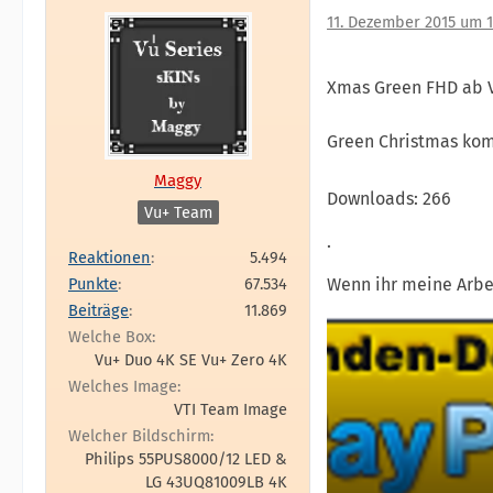
11. Dezember 2015 um 1
Xmas Green FHD ab VT
Green Christmas kom
Maggy
Downloads: 266
Vu+ Team
.
Reaktionen
5.494
Punkte
67.534
Wenn ihr meine Arbeit
Beiträge
11.869
Welche Box
Vu+ Duo 4K SE Vu+ Zero 4K
Welches Image
VTI Team Image
Welcher Bildschirm
Philips 55PUS8000/12 LED &
LG 43UQ81009LB 4K