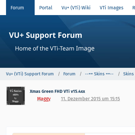
Forum
Portal
Vu+ (VTi) Wiki
VTi Images
R
Vu+ (VTi) Support Forum
Forum
--== Skins ==--
Skins
Xmas Green FHD VTi v15.4xx
Maggy
11. Dezember 2015 um 15:15