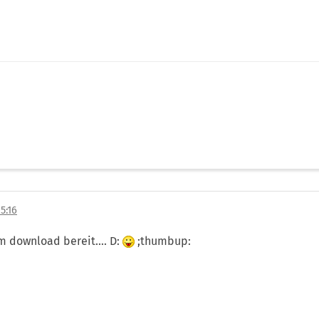
5:16
um download bereit.... D:
;thumbup: