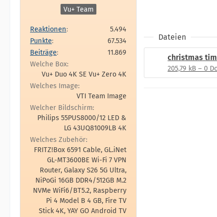
Vu+ Team
Reaktionen
5.494
Dateien
Punkte
67.534
Beiträge
11.869
christmas ti
Welche Box
205,79 kB – 0 
Vu+ Duo 4K SE Vu+ Zero 4K
Welches Image
VTI Team Image
Welcher Bildschirm
Philips 55PUS8000/12 LED &
LG 43UQ81009LB 4K
Welches Zubehör
FRITZ!Box 6591 Cable, GL.iNet
GL-MT3600BE Wi-Fi 7 VPN
Router, Galaxy S26 5G Ultra,
NiPoGi 16GB DDR4/512GB M.2
NVMe WiFi6/BT5.2, Raspberry
Pi 4 Model B 4 GB, Fire TV
Stick 4K, YAY GO Android TV