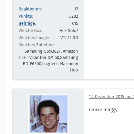
Reaktionen
17
Punkte
3.282
Beiträge
615
Welche Box
Vu+ Solo²
Welches Image
VTi 14.0.3
Welches Zubehör
Samsung Q65Q82T, Amazon
Fire TV,Canton DM 50,Samsung
BD-F6500,Logitech Harmony
Hub
12. Dezember 2015 um 0
danke maggy