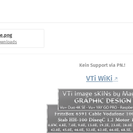
me.png
Downloads
Kein Support via PN.!
VTi WiKi