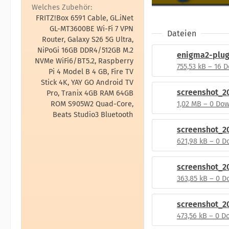
Welches Zubehör
FRITZ!Box 6591 Cable, GL.iNet
GL-MT3600BE Wi-Fi 7 VPN
Dateien
Router, Galaxy S26 5G Ultra,
NiPoGi 16GB DDR4/512GB M.2
NVMe WiFi6/BT5.2, Raspberry
755,53 kB – 16 
Pi 4 Model B 4 GB, Fire TV
Stick 4K, YAY GO Android TV
Pro, Tranix 4GB RAM 64GB
ROM S905W2 Quad-Core,
1,02 MB – 0 Do
Beats Studio3 Bluetooth
621,98 kB – 0 
363,85 kB – 0 
473,56 kB – 0 