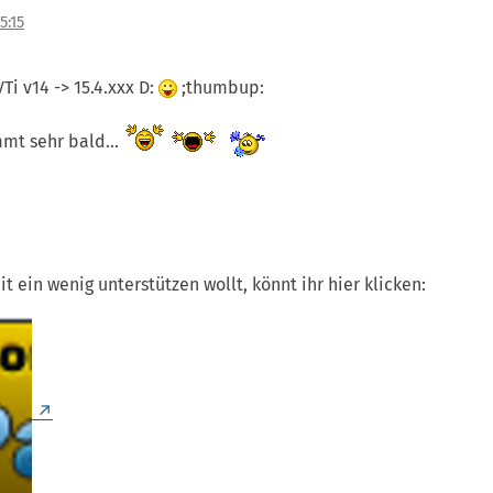
5:15
i v14 -> 15.4.xxx D:
;thumbup:
mt sehr bald...
 ein wenig unterstützen wollt, könnt ihr hier klicken: