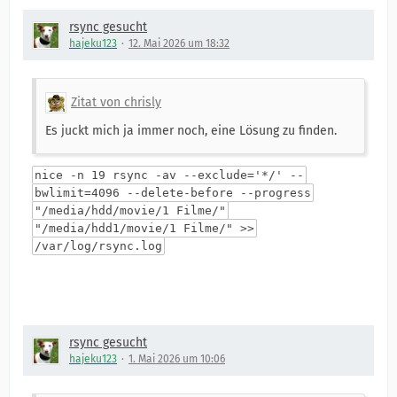
rsync gesucht
hajeku123
12. Mai 2026 um 18:32
Zitat von chrisly
Es juckt mich ja immer noch, eine Lösung zu finden.
nice -n 19 rsync -av --exclude='*/' --
bwlimit=4096 --delete-before --progress
"/media/hdd/movie/1 Filme/"
"/media/hdd1/movie/1 Filme/" >>
/var/log/rsync.log
rsync gesucht
hajeku123
1. Mai 2026 um 10:06