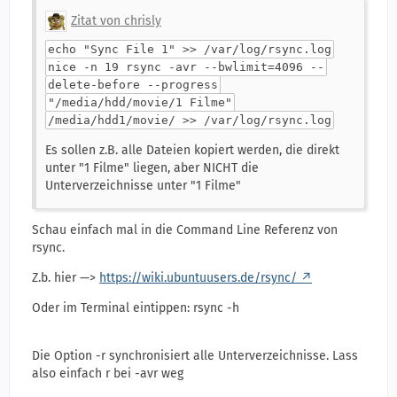
Zitat von chrisly
echo "Sync File 1" >> /var/log/rsync.log
nice -n 19 rsync -avr --bwlimit=4096 --
delete-before --progress
"/media/hdd/movie/1 Filme"
/media/hdd1/movie/ >> /var/log/rsync.log
Es sollen z.B. alle Dateien kopiert werden, die direkt
unter "1 Filme" liegen, aber NICHT die
Unterverzeichnisse unter "1 Filme"
Schau einfach mal in die Command Line Referenz von
rsync.
Z.b. hier —>
https://wiki.ubuntuusers.de/rsync/
Oder im Terminal eintippen: rsync -h
Die Option -r synchronisiert alle Unterverzeichnisse. Lass
also einfach r bei -avr weg