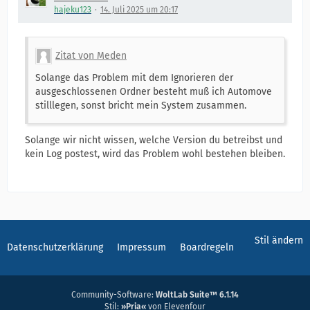
hajeku123
14. Juli 2025 um 20:17
Zitat von Meden
Solange das Problem mit dem Ignorieren der
ausgeschlossenen Ordner besteht muß ich Automove
stilllegen, sonst bricht mein System zusammen.
Solange wir nicht wissen, welche Version du betreibst und
kein Log postest, wird das Problem wohl bestehen bleiben.
Stil ändern
Datenschutzerklärung
Impressum
Boardregeln
Community-Software:
WoltLab Suite™ 6.1.14
Stil:
»Pria«
von Elevenfour