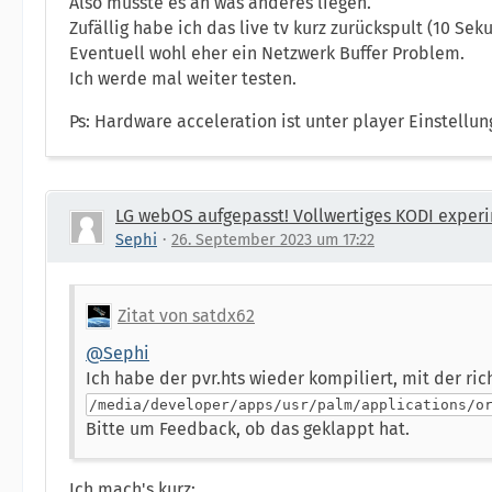
Also müsste es an was anderes liegen.
Zufällig habe ich das live tv kurz zurückspult (10 Se
Eventuell wohl eher ein Netzwerk Buffer Problem.
Ich werde mal weiter testen.
Ps: Hardware acceleration ist unter player Einstellu
LG webOS aufgepasst! Vollwertiges KODI experi
Sephi
26. September 2023 um 17:22
Zitat von satdx62
@Sephi
Ich habe der pvr.hts wieder kompiliert, mit der ric
/media/developer/apps/usr/palm/applications/o
Bitte um Feedback, ob das geklappt hat.
Ich mach's kurz: