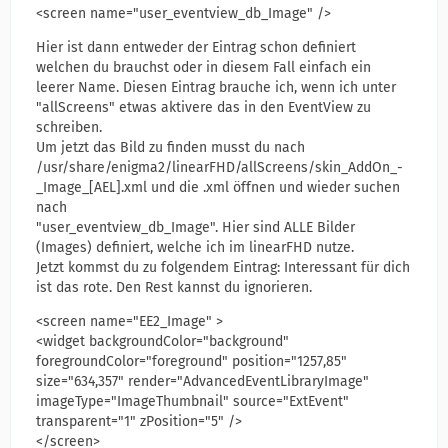
<screen name="user_eventview_db_Image" />
Hier ist dann entweder der Eintrag schon definiert
welchen du brauchst oder in diesem Fall einfach ein
leerer Name. Diesen Eintrag brauche ich, wenn ich unter
"allScreens" etwas aktivere das in den EventView zu
schreiben.
Um jetzt das Bild zu finden musst du nach
/usr/share/enigma2/linearFHD/allScreens/skin_AddOn_-
_Image_[AEL].xml und die .xml öffnen und wieder suchen
nach
"user_eventview_db_Image". Hier sind ALLE Bilder
(Images) definiert, welche ich im linearFHD nutze.
Jetzt kommst du zu folgendem Eintrag: Interessant für dich
ist das rote. Den Rest kannst du ignorieren.
<screen name="EE2_Image" >
<widget backgroundColor="background"
foregroundColor="foreground" position="1257,85"
size="634,357" render="AdvancedEventLibraryImage"
imageType="ImageThumbnail" source="ExtEvent"
transparent="1" zPosition="5" />
</screen>