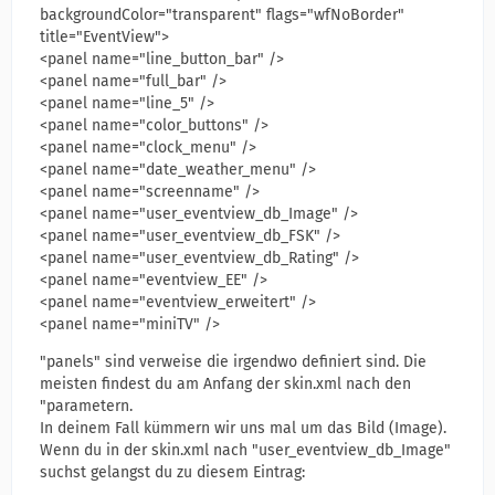
backgroundColor="transparent" flags="wfNoBorder"
title="EventView">
<panel name="line_button_bar" />
<panel name="full_bar" />
<panel name="line_5" />
<panel name="color_buttons" />
<panel name="clock_menu" />
<panel name="date_weather_menu" />
<panel name="screenname" />
<panel name="user_eventview_db_Image" />
<panel name="user_eventview_db_FSK" />
<panel name="user_eventview_db_Rating" />
<panel name="eventview_EE" />
<panel name="eventview_erweitert" />
<panel name="miniTV" />
"panels" sind verweise die irgendwo definiert sind. Die
meisten findest du am Anfang der skin.xml nach den
"parametern.
In deinem Fall kümmern wir uns mal um das Bild (Image).
Wenn du in der skin.xml nach "user_eventview_db_Image"
suchst gelangst du zu diesem Eintrag: