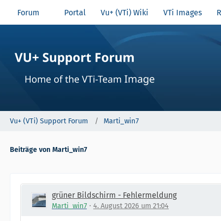
Forum
Portal
Vu+ (VTi) Wiki
VTi Images
R
Vu+ (VTi) Support Forum
Marti_win7
Beiträge von Marti_win7
grüner Bildschirm - Fehlermeldung
Marti_win7
4. August 2026 um 21:04