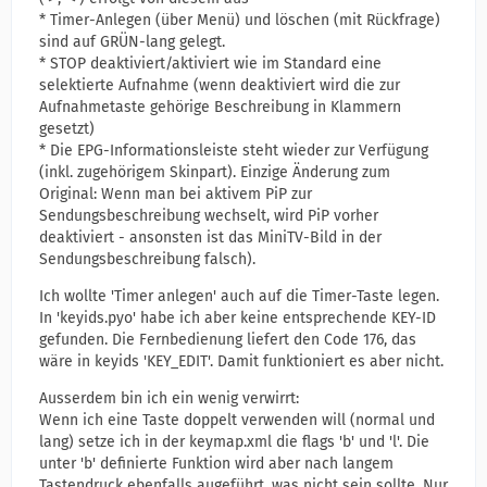
* Timer-Anlegen (über Menü) und löschen (mit Rückfrage)
sind auf GRÜN-lang gelegt.
* STOP deaktiviert/aktiviert wie im Standard eine
selektierte Aufnahme (wenn deaktiviert wird die zur
Aufnahmetaste gehörige Beschreibung in Klammern
gesetzt)
* Die EPG-Informationsleiste steht wieder zur Verfügung
(inkl. zugehörigem Skinpart). Einzige Änderung zum
Original: Wenn man bei aktivem PiP zur
Sendungsbeschreibung wechselt, wird PiP vorher
deaktiviert - ansonsten ist das MiniTV-Bild in der
Sendungsbeschreibung falsch).
Ich wollte 'Timer anlegen' auch auf die Timer-Taste legen.
In 'keyids.pyo' habe ich aber keine entsprechende KEY-ID
gefunden. Die Fernbedienung liefert den Code 176, das
wäre in keyids 'KEY_EDIT'. Damit funktioniert es aber nicht.
Ausserdem bin ich ein wenig verwirrt:
Wenn ich eine Taste doppelt verwenden will (normal und
lang) setze ich in der keymap.xml die flags 'b' und 'l'. Die
unter 'b' definierte Funktion wird aber nach langem
Tastendruck ebenfalls augeführt, was nicht sein sollte. Nur