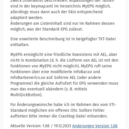
Zweck (interaktiv) beschrieben. Anpassungen der Tasten
sind in der keymap.xml im Verzeichnis MyEPG möglich,
allerdings muss dann auch der Skin entsprechend
adaptiert werden.
Änderungen am Listeninhalt sind nur im Rahmen dessen
möglich, was der Standard-EPG zulässt.
Eine erweiterte Beschreibung ist in beigefügter TXT-Datei
enthalten.
MyEPG ermöglicht eine friedliche Koexistenz mit AEL, aber
nicht in Kombination (d. h. die Listform von AEL ist mit den
Funktionen von MyEPG nicht möglich). MyEPG ruft seine
Funktionen über eine modifizierte InfoBar.so und
InfoBarGenerics.so auf. Soferne AEL (oder andere
Programme) die gleiche Aufrufart für EPG verwenden muss
man das eventuell abändern (z. B. mittels
MultiQickButton).
Für Änderungswünsche habe ich im Rahmen des vom VTI-
Standard möglichen ein offenes Ohr. Sollten Fehler
auftreten bitte immer die Crashlog-Datei mitsenden.
Aktuelle Version: 1.08 / 19.12.2023
Anderungen Version 1.08