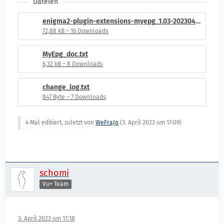
Dateien
enigma2-plugin-extensions-myepg_1.03-20230403_all.ipk
72,88 kB – 16 Downloads
MyEpg_doc.txt
6,32 kB – 8 Downloads
change_log.txt
847 Byte – 7 Downloads
4 Mal editiert, zuletzt von
WeFraJo
(
3. April 2023 um 17:09
)
schomi
Vu+ Team
3. April 2023 um 17:18