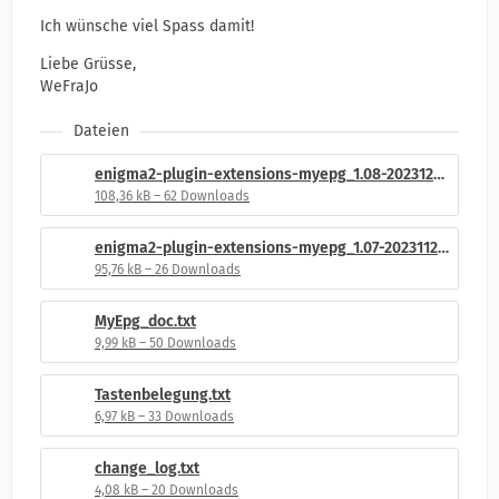
Ich wünsche viel Spass damit!
Liebe Grüsse,
WeFraJo
Dateien
enigma2-plugin-extensions-myepg_1.08-20231219_all.ipk
108,36 kB – 62 Downloads
enigma2-plugin-extensions-myepg_1.07-20231125_all.ipk
95,76 kB – 26 Downloads
MyEpg_doc.txt
9,99 kB – 50 Downloads
Tastenbelegung.txt
6,97 kB – 33 Downloads
change_log.txt
4,08 kB – 20 Downloads