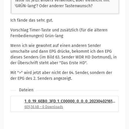
Taste ist jetzt anders verwendet, aber vielleicht mit
'GRÜN-lang'? Oder anderer Tastenwunsch?
Ich fände das sehr. gut.
Vorschlag Timer-Taste und zusätzlich (für die älteren
Fernbedienungen) Grün-lang
Wenn ich wie gewohnt auf einen anderen Sender
umschalte und dann EPG drücke, bekommt ich den EPG
dieses Senders (im Bild 63. Sender WDR HD Dortmund), in
der Überschrift steht aber "Das Erste HD".
Mit ">" wird jetzt aber nicht der 64. Sender, sondern der
der EPG des 2. Senders angezeigt.
Dateien
1_0_19_6EB0_3FD_1_C00000_0_0_0_20230402161954.jpg
609,56 kB – 0 Downloads