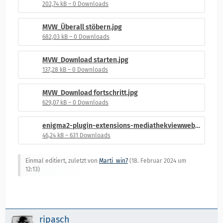
202,74 kB – 0 Downloads
MVW_Überall stöbern.jpg
682,03 kB – 0 Downloads
MVW_Download starten.jpg
137,28 kB – 0 Downloads
MVW_Download fortschritt.jpg
629,07 kB – 0 Downloads
enigma2-plugin-extensions-mediathekviewweb_v1.1_all.ipk
46,24 kB – 631 Downloads
Einmal editiert, zuletzt von
Marti_win7
(
18. Februar 2024 um
12:13
)
ripasch